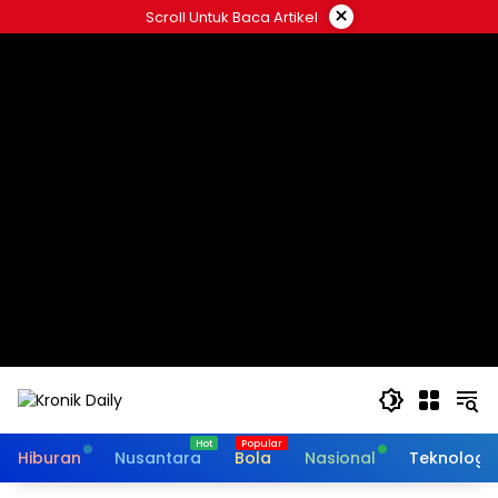
Langsung
×
Scroll Untuk Baca Artikel
ke
konten
Hiburan
Nusantara
Bola
Nasional
Teknologi