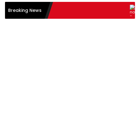
Menolak
Breaking News
Anak Mu
Portal 