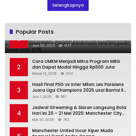
Selengkapnya
Popular Posts
Daftar 7 Siswa Paling Cerdas di Indonesia
1
versi Ilmupedia Tryout UTBK 2025
Juni 26, 2025
1377
Cara UMKM Menjadi Mitra Program MBG
2
dan Dapat Modal Hingga Rp500 Juta
Maret 12, 2025
1001
Hasil Final PSG vs Inter Milan: Les Parisiens
3
Juara Liga Champions 2025 usai Bantai il
Nerazzurri
Juni 1, 2025
957
Jadwal Streaming & Siaran Langsung Bola
4
Hari ini 20 – 21 Mei 2025: Manchester City
vs Bournemouth
Mei 20, 2025
782
Manchester United Incar Kiper Muda