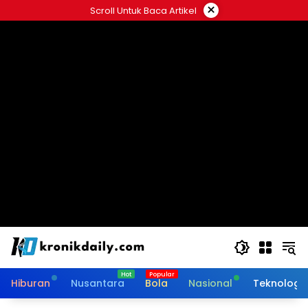
Langsung
×
Scroll Untuk Baca Artikel
ke
konten
Hiburan
Nusantara
Bola
Nasional
Teknologi