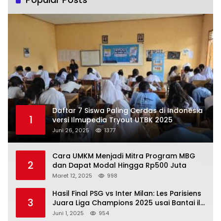
Daftar 7 Siswa Paling Cerdas di Indonesia
1
versi Ilmupedia Tryout UTBK 2025
Juni 26, 2025
1377
Cara UMKM Menjadi Mitra Program MBG
2
dan Dapat Modal Hingga Rp500 Juta
Maret 12, 2025
998
Hasil Final PSG vs Inter Milan: Les Parisiens
3
Juara Liga Champions 2025 usai Bantai il
Nerazzurri
Juni 1, 2025
954