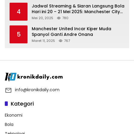
Jadwal Streaming & Siaran Langsung Bola
4
Hari ini 20 – 21 Mei 2025: Manchester City
vs Bournemouth
Mei 20, 2025
780
Manchester United Incar Kiper Muda
5
Spanyol Ganti Andre Onana
Maret 11, 2025
767
info@kronikdaily.com
Kategori
Ekonomi
Bola
Teknologi