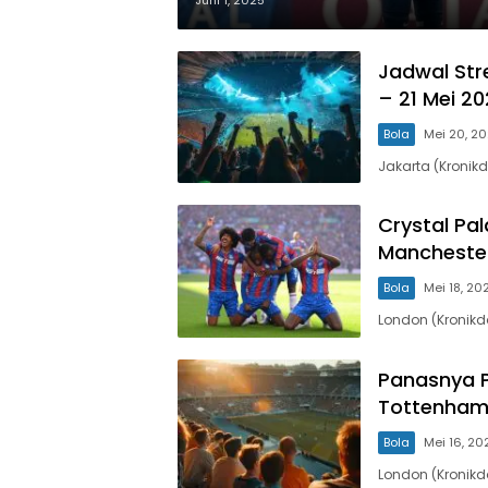
Juni 1, 2025
Jadwal Str
– 21 Mei 2
Bola
Mei 20, 2
Jakarta (Kronik
Crystal Pa
Manchester
Bola
Mei 18, 20
London (Kronikd
Panasnya P
Tottenham 
Bola
Mei 16, 20
London (Kronikd