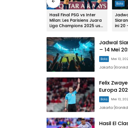
Bola
Bola
ya Pekan Ke-37
Hasil Final PSG vs Inter
Jadwa
ggris: Laga Berat
Milan: Les Parisiens Juara
Siara
ham dan MU
Liga Champions 2025 usai
ini 20
 Final Europa
Bantai il Nerazzurri
Manch
Bourn
Jadwal Sia
– 14 Mei 20
Bola
Mei 13, 20
Jakarta (Kronik
Felix Zwaye
Europa 202
Bola
Mei 13, 20
Jakarta (Kroni
Hasil El Cla