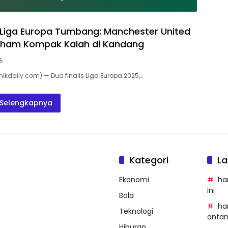
elama
dan OPPO, Ada
Kelebihannya
hun
Diskon Jutaan
Rupiah
s Liga Europa Tumbang: Manchester United
nham Kompak Kalah di Kandang
25
ikdaily.com) — Dua finalis Liga Europa 2025,…
Selengkapnya
Kategori
La
Ekonomi
ha
ini
Bola
ha
Teknologi
anta
Hiburan