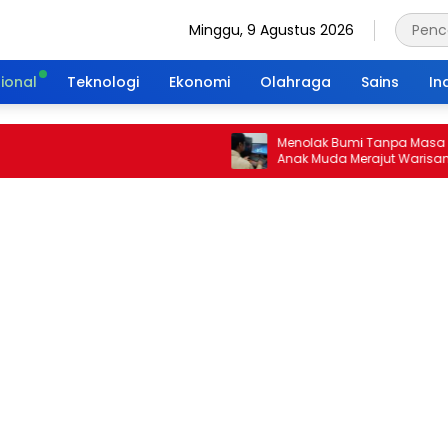
Minggu, 9 Agustus 2026
ional
Teknologi
Ekonomi
Olahraga
Sains
In
Menolak Bumi Tanpa Masa Depan: Ikhtiar
Anak Muda Merajut Warisan Hijau Lewat
Portal Waktu