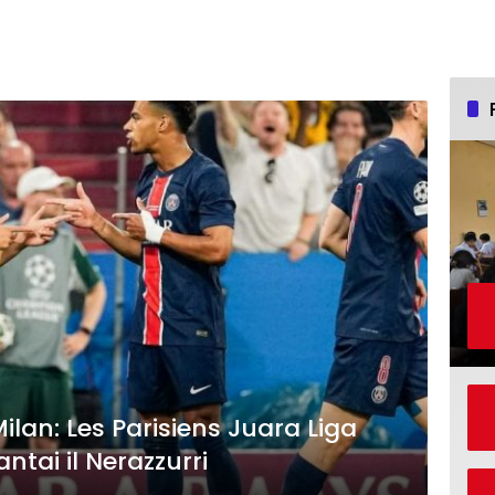
Milan: Les Parisiens Juara Liga
tai il Nerazzurri