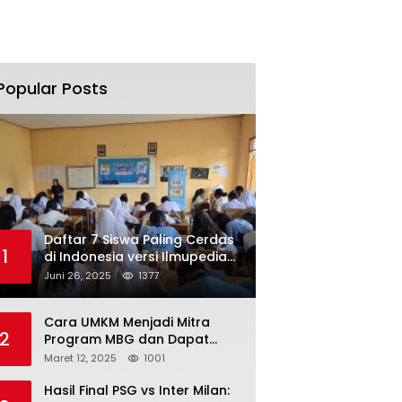
Popular Posts
Daftar 7 Siswa Paling Cerdas
1
di Indonesia versi Ilmupedia
Tryout UTBK 2025
Juni 26, 2025
1377
Cara UMKM Menjadi Mitra
2
Program MBG dan Dapat
Modal Hingga Rp500 Juta
Maret 12, 2025
1001
Hasil Final PSG vs Inter Milan: