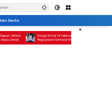
deks Berita
×
Harga Emas 10 Februari 2026: Antam dan
Harga Ema
Pegadaian Kembali Melonjak
dan Pega