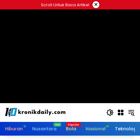
Langsung
×
Scroll Untuk Baca Artikel
ke
konten
Hiburan
Nusantara
Bola
Nasional
Teknologi