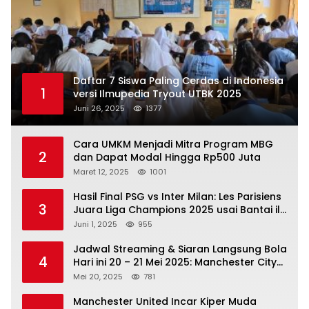
Daftar 7 Siswa Paling Cerdas di Indonesia
1
versi Ilmupedia Tryout UTBK 2025
Juni 26, 2025
1377
Cara UMKM Menjadi Mitra Program MBG
2
dan Dapat Modal Hingga Rp500 Juta
Maret 12, 2025
1001
Hasil Final PSG vs Inter Milan: Les Parisiens
3
Juara Liga Champions 2025 usai Bantai il
Nerazzurri
Juni 1, 2025
955
Jadwal Streaming & Siaran Langsung Bola
4
Hari ini 20 – 21 Mei 2025: Manchester City
vs Bournemouth
Mei 20, 2025
781
Manchester United Incar Kiper Muda