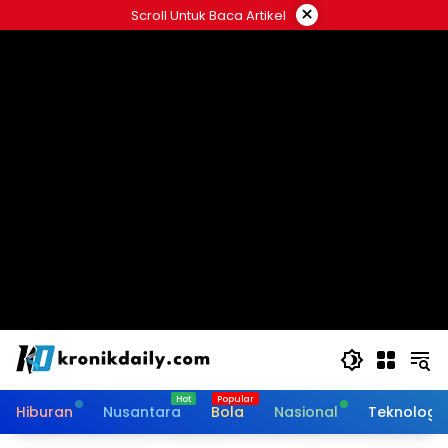
Langsung
×
Scroll Untuk Baca Artikel
ke
konten
Hiburan
Nusantara
Bola
Nasional
Teknologi