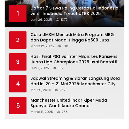
Daftar 7 Siswa Paling Cerdas di Indonesia
1
versi Ilmupedia Tryout UTBK 2025
Juni 26, 2025
1377
Cara UMKM Menjadi Mitra Program MBG
2
dan Dapat Modal Hingga Rp500 Juta
Maret 12, 2025
1001
Hasil Final PSG vs Inter Milan: Les Parisiens
3
Juara Liga Champions 2025 usai Bantai il
Nerazzurri
Juni 1, 2025
957
Jadwal Streaming & Siaran Langsung Bola
4
Hari ini 20 – 21 Mei 2025: Manchester City
vs Bournemouth
Mei 20, 2025
782
Manchester United Incar Kiper Muda
5
Spanyol Ganti Andre Onana
Maret 11, 2025
768