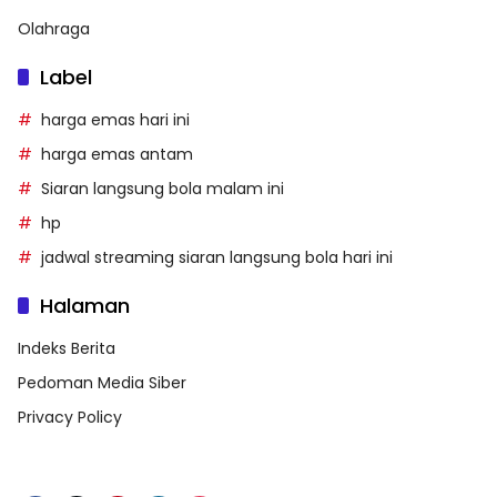
Olahraga
Label
harga emas hari ini
harga emas antam
Siaran langsung bola malam ini
hp
jadwal streaming siaran langsung bola hari ini
Halaman
Indeks Berita
Pedoman Media Siber
Privacy Policy