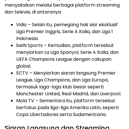
menyaksikan melalui berbagai platform streaming
dan televisi, di antaranya:
Vidio – Selain itu, pemegang hak siar eksklusif
Liga Premier Inggris, Serie A Italia, dan Liga 1
Indonesia.
beIN Sports – Kemudian, platform tersebut
menyiarkan La Liga Spanyol, Serie A Italia, dan
UEFA Champions League dengan cakupan
global.
SCTV – Menyiarkan siaran langsung Premier
League, Liga Champions, dan Liga Europa,
termasuk laga-laga klub besar seperti
Manchester United, Real Madrid, dan Liverpool.
Mola TV – Sementara itu, platform tersebut
berfokus pada liga-liga Amerika Latin, seperti
Copa Libertadores serta Sudamericana.
Siaran Langsung dan Streaming