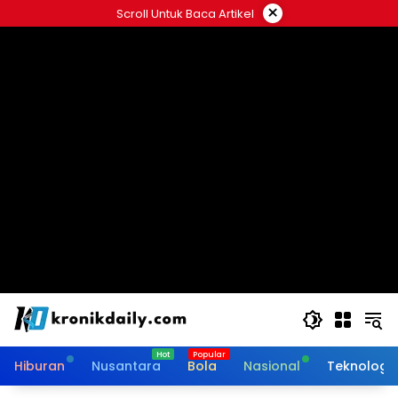
Langsung
×
Scroll Untuk Baca Artikel
ke
konten
Hiburan
Nusantara
Bola
Nasional
Teknologi