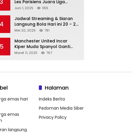
3
Les Parisiens Juara Liga
Champions 2025 usai Bantai il
Juni 1, 2025
955
Nerazzurri
Jadwal Streaming & Siaran
4
Langsung Bola Hari ini 20 – 21
Mei 2025: Manchester City vs
Mei 20, 2025
781
Bournemouth
Manchester United Incar
5
Kiper Muda Spanyol Ganti
Andre Onana
Maret 11, 2025
767
bel
Halaman
rga emas hari
Indeks Berita
Pedoman Media Siber
rga emas
Privacy Policy
m
aran langsung