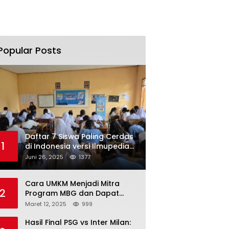
Popular Posts
Daftar 7 Siswa Paling Cerdas
1
di Indonesia versi Ilmupedia
Tryout UTBK 2025
Juni 26, 2025
1377
Cara UMKM Menjadi Mitra
2
Program MBG dan Dapat
Modal Hingga Rp500 Juta
Maret 12, 2025
999
Hasil Final PSG vs Inter Milan: