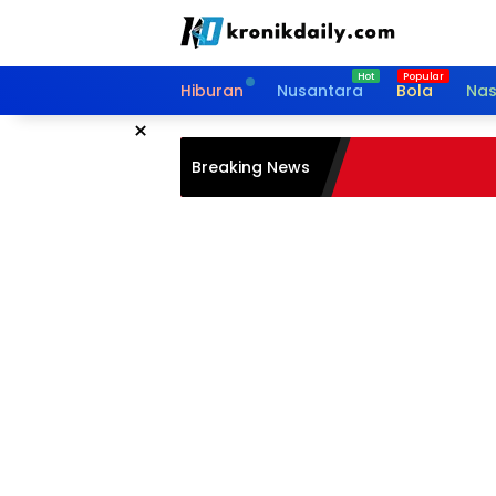
Langsung
ke
konten
Hiburan
Nusantara
Bola
Nas
×
Breaking News