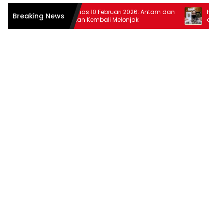
r
Harga Emas 10 Februari 2026: Antam dan
Harga Em
Breaking News
Pegadaian Kembali Melonjak
dan Pega