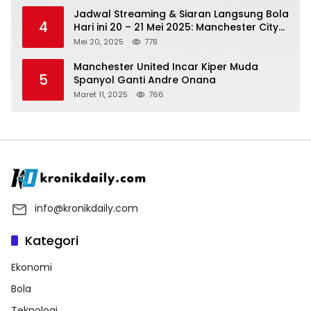
Jadwal Streaming & Siaran Langsung Bola
4
Hari ini 20 – 21 Mei 2025: Manchester City
vs Bournemouth
Mei 20, 2025
778
Manchester United Incar Kiper Muda
5
Spanyol Ganti Andre Onana
Maret 11, 2025
766
info@kronikdaily.com
Kategori
Ekonomi
Bola
Teknologi