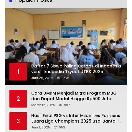
Daftar 7 Siswa Paling Cerdas di Indonesia
1
versi Ilmupedia Tryout UTBK 2025
Juni 26, 2025
1376
Cara UMKM Menjadi Mitra Program MBG
2
dan Dapat Modal Hingga Rp500 Juta
Maret 12, 2025
997
Hasil Final PSG vs Inter Milan: Les Parisiens
3
Juara Liga Champions 2025 usai Bantai il
Nerazzurri
Juni 1, 2025
953