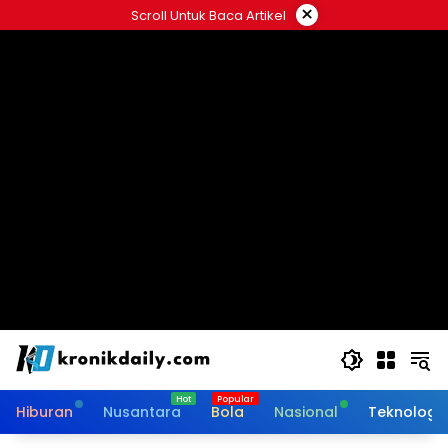
Langsung
×
Scroll Untuk Baca Artikel
ke
konten
Hiburan
Nusantara
Bola
Nasional
Teknologi