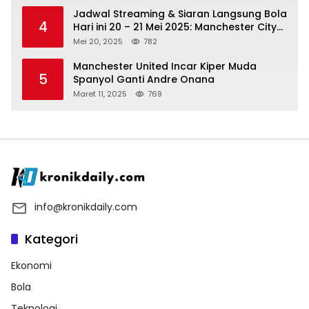
Jadwal Streaming & Siaran Langsung Bola
4
Hari ini 20 – 21 Mei 2025: Manchester City
vs Bournemouth
Mei 20, 2025
782
Manchester United Incar Kiper Muda
5
Spanyol Ganti Andre Onana
Maret 11, 2025
769
info@kronikdaily.com
Kategori
Ekonomi
Bola
Teknologi