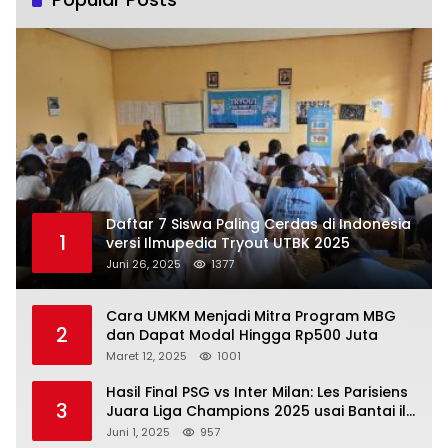
Daftar 7 Siswa Paling Cerdas di Indonesia
1
versi Ilmupedia Tryout UTBK 2025
Juni 26, 2025
1377
Cara UMKM Menjadi Mitra Program MBG
2
dan Dapat Modal Hingga Rp500 Juta
Maret 12, 2025
1001
Hasil Final PSG vs Inter Milan: Les Parisiens
3
Juara Liga Champions 2025 usai Bantai il
Nerazzurri
Juni 1, 2025
957