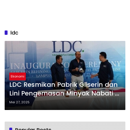
ldc
Ekonomi
LDC Resmikan Pabrik Gliserin dan
Lini Pengemasan Minyak Nabati di
Lampung
Mei 27, 2025
Popular Posts