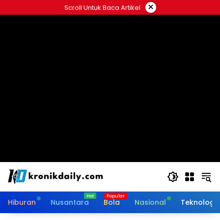
Langsung
×
Scroll Untuk Baca Artikel
ke
konten
Hiburan
Nusantara
Bola
Nasional
Teknologi