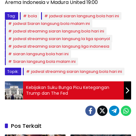
Arema Indonesia v Madura United 19:00
Tag:
bola
jadwal siaran langsung bola hari ini
jadwal Siaran langsung bola malam ini
jadwal streaming siaran langsung bola hari ini
jadwal streaming siaran langsung la liga spanyol
jadwal streaming siaran langsung liga indonesia
siaran langsung bola hari ini
Siaran langsung bola malam ini
Topik:
jadwal streaming siaran langsung bola hari ini
Kebijakan Suku Bunga Picu Ketegangan
Trump dan The Fed
Pos Terkait