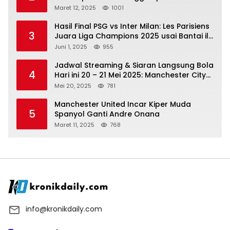
Maret 12, 2025
1001
Hasil Final PSG vs Inter Milan: Les Parisiens
3
Juara Liga Champions 2025 usai Bantai il
Nerazzurri
Juni 1, 2025
955
Jadwal Streaming & Siaran Langsung Bola
4
Hari ini 20 – 21 Mei 2025: Manchester City
vs Bournemouth
Mei 20, 2025
781
Manchester United Incar Kiper Muda
5
Spanyol Ganti Andre Onana
Maret 11, 2025
768
info@kronikdaily.com