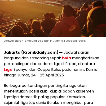
Jadwal siaran langsung bola hari ini, Kamis. Ilustrasi/Freepik
Jakarta (Kronikdaily.com) —
Jadwal siaran
langsung dan streaming sepak
bola
menghadirkan
pertandingan dari sederet liga di Eropa, di antara
Liga
Spanyol dan Coppa Italia, pada hari ini, Kamis
hingga Jumat, 24 – 25 April 2025.
Berbagai pertandingan penting itu juga akan
menentukan posisi klub-klub di papan klasemen
liga-liga domestik paling populer. Kemudian,
sejumlah liga top dunia itu akan menghibur para