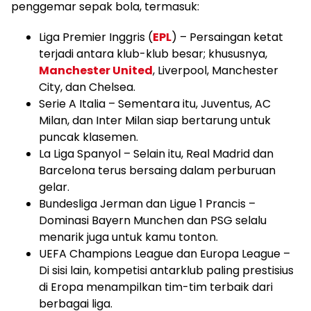
penggemar sepak bola, termasuk:
Liga Premier Inggris (
EPL
) – Persaingan ketat
terjadi antara klub-klub besar; khususnya,
Manchester United
, Liverpool, Manchester
City, dan Chelsea.
Serie A Italia – Sementara itu, Juventus, AC
Milan, dan Inter Milan siap bertarung untuk
puncak klasemen.
La Liga Spanyol – Selain itu, Real Madrid dan
Barcelona terus bersaing dalam perburuan
gelar.
Bundesliga Jerman dan Ligue 1 Prancis –
Dominasi Bayern Munchen dan PSG selalu
menarik juga untuk kamu tonton.
UEFA Champions League dan Europa League –
Di sisi lain, kompetisi antarklub paling prestisius
di Eropa menampilkan tim-tim terbaik dari
berbagai liga.