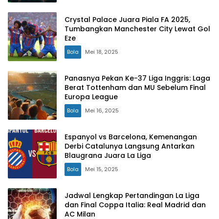
Crystal Palace Juara Piala FA 2025,
Tumbangkan Manchester City Lewat Gol
Eze
Bola
Mei 18, 2025
Panasnya Pekan Ke-37 Liga Inggris: Laga
Berat Tottenham dan MU Sebelum Final
Europa League
Bola
Mei 16, 2025
Espanyol vs Barcelona, Kemenangan
Derbi Catalunya Langsung Antarkan
Blaugrana Juara La Liga
Bola
Mei 15, 2025
Jadwal Lengkap Pertandingan La Liga
dan Final Coppa Italia: Real Madrid dan
AC Milan