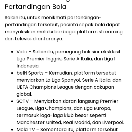
Pertandingan Bola
Selain itu, untuk menikmati pertandingan-
pertandingan tersebut, pecinta sepak bola dapat
menyaksikan melalui berbagai platform streaming
dan televisi, di antaranya:
Vidio – Selain itu, pemegang hak siar eksklusif
Liga Premier Inggris, Serie A Italia, dan Liga 1
Indonesia.
beIN Sports – Kemudian, platform tersebut
menyiarkan La Liga Spanyol, Serie A Italia, dan
UEFA Champions League dengan cakupan
global.
SCTV – Menyiarkan siaran langsung Premier
League, Liga Champions, dan Liga Europa,
termasuk laga-laga klub besar seperti
Manchester United, Real Madrid, dan Liverpool.
Mola TV – Sementara itu, platform tersebut