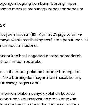
etegangan dagang dan banjir barang impor.
u usaha memilih menunggu kepastian sebelum
AS
ayaan Industri (IKI) April 2025 juga turun ke
lumnya. Meski masih ekspansif, tren penurunan itu
n industri nasional.
enantikan hasil negosiasi antara pemerintah
 tarif impor resiprokal.
 menjadi tempat pelarian barang-barang dari
“Jika barang dari negara lain masuk ke sini,
k asing,” tegas Febri.
udah menyampaikan banyak keluhan kepada
lobal dan ketidakpastian arah kebijakan
kankan pentingnya perlindungan pasar dalam