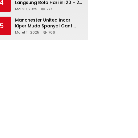
4
Langsung Bola Hari ini 20 – 21
Mei 2025: Manchester City vs
Mei 20, 2025
777
Bournemouth
Manchester United Incar
5
Kiper Muda Spanyol Ganti
Andre Onana
Maret 11, 2025
766