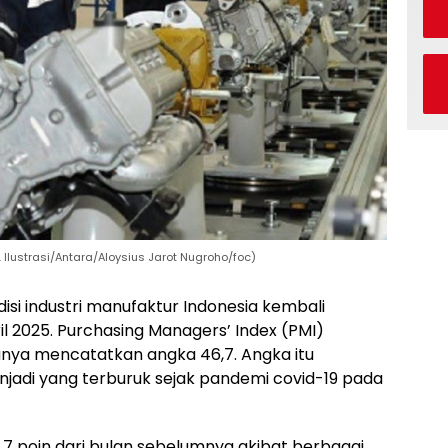
 Ilustrasi/Antara/Aloysius Jarot Nugroho/foc)
isi industri manufaktur Indonesia kembali
l 2025. Purchasing Managers’ Index (PMI)
hanya mencatatkan angka 46,7. Angka itu
jadi yang terburuk sejak pandemi covid-19 pada
7 poin dari bulan sebelumnya akibat berbagai