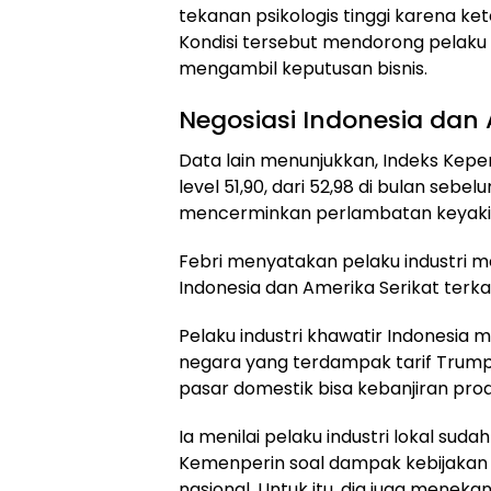
tekanan psikologis tinggi karena k
Kondisi tersebut mendorong pelak
mengambil keputusan bisnis.
Negosiasi Indonesia dan 
Data lain menunjukkan, Indeks Keperc
level 51,90, dari 52,98 di bulan sebe
mencerminkan perlambatan keyakina
Febri menyatakan pelaku industri m
Indonesia dan Amerika Serikat terkait
Pelaku industri khawatir Indonesia
negara yang terdampak tarif Trump. 
pasar domestik bisa kebanjiran produ
Ia menilai pelaku industri lokal s
Kemenperin soal dampak kebijakan g
nasional. Untuk itu, dia juga mene