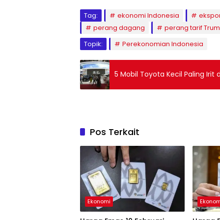
Tag:
ekonomi Indonesia
ekspo
perang dagang
perang tarif Tru
Topik:
Perekonomian Indonesia
5 Mobil Toyota Kecil Paling Iri
Pos Terkait
Ekonomi
Ekonom