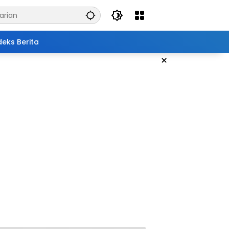
deks Berita
×