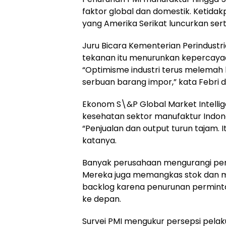
faktor global dan domestik. Ketida
yang Amerika Serikat luncurkan se
Juru Bicara Kementerian Perindustria
tekanan itu menurunkan kepercayaan
“Optimisme industri terus melemah 
serbuan barang impor,” kata Febri d
Ekonom S\&P Global Market Intellig
kesehatan sektor manufaktur Indon
“Penjualan dan output turun tajam. I
katanya.
Banyak perusahaan mengurangi pem
Mereka juga memangkas stok dan m
backlog karena penurunan permintaa
ke depan.
Survei PMI mengukur persepsi pelaku 