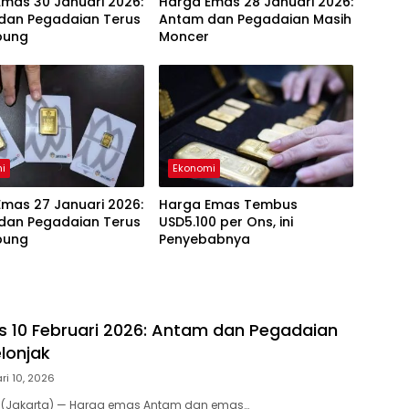
mas 30 Januari 2026:
Harga Emas 28 Januari 2026:
dan Pegadaian Terus
Antam dan Pegadaian Masih
bung
Moncer
i
Ekonomi
mas 27 Januari 2026:
Harga Emas Tembus
dan Pegadaian Terus
USD5.100 per Ons, ini
bung
Penyebabnya
 10 Februari 2026: Antam dan Pegadaian
lonjak
ri 10, 2026
m (Jakarta) — Harga emas Antam dan emas…