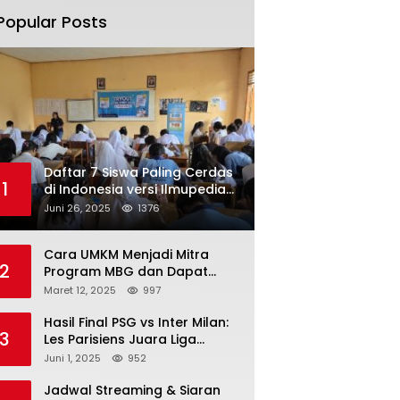
Popular Posts
Daftar 7 Siswa Paling Cerdas
1
di Indonesia versi Ilmupedia
Tryout UTBK 2025
Juni 26, 2025
1376
Cara UMKM Menjadi Mitra
2
Program MBG dan Dapat
Modal Hingga Rp500 Juta
Maret 12, 2025
997
Hasil Final PSG vs Inter Milan:
3
Les Parisiens Juara Liga
Champions 2025 usai Bantai il
Juni 1, 2025
952
Nerazzurri
Jadwal Streaming & Siaran