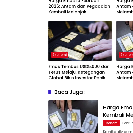
Harga Emas 10 Februari
Harga E
2026: Antam dan Pegadaian
Antam 
Kembali Melonjak
Melam
Ekonomi
Ekonom
Emas Tembus USD5.000 dan
Harga E
Terus Melaju, Ketegangan
Antam 
Global Bikin Investor Panik
Melam
Aman
Baca Juga :
Harga Emas
Kembali Me
Ekonomi
Februa
Kronikdaily.co