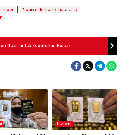
r impor
pasar domestik Indonesia
mp
t dan Gesit untuk Kebutuhan Harian
i
Ekonomi