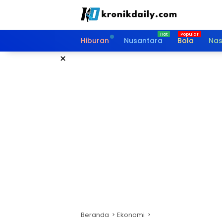
Langsung
ke
konten
Hiburan
Nusantara
Bola
Nas
×
Beranda
Ekonomi