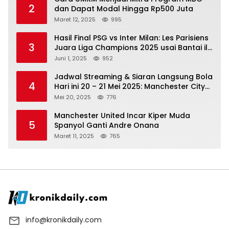
2
dan Dapat Modal Hingga Rp500 Juta
Maret 12, 2025
995
Hasil Final PSG vs Inter Milan: Les Parisiens
3
Juara Liga Champions 2025 usai Bantai il
Nerazzurri
Juni 1, 2025
952
Jadwal Streaming & Siaran Langsung Bola
4
Hari ini 20 – 21 Mei 2025: Manchester City
vs Bournemouth
Mei 20, 2025
776
Manchester United Incar Kiper Muda
5
Spanyol Ganti Andre Onana
Maret 11, 2025
765
info@kronikdaily.com