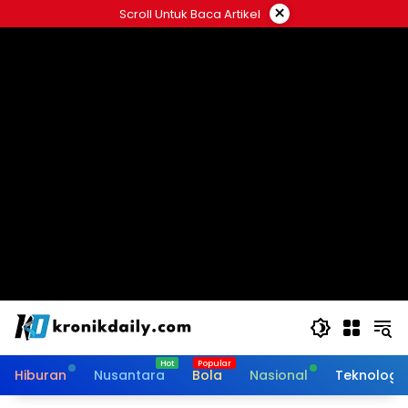
Langsung
×
Scroll Untuk Baca Artikel
ke
konten
Hiburan
Nusantara
Bola
Nasional
Teknologi