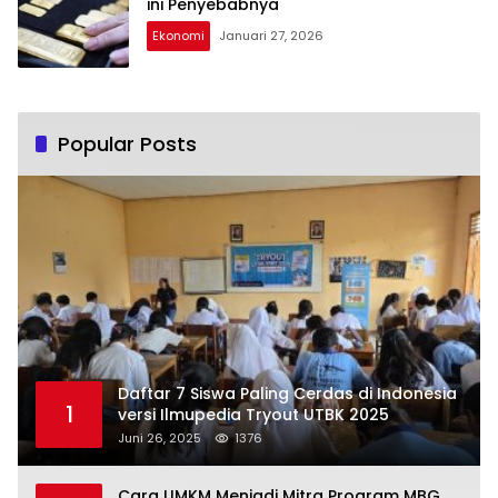
ini Penyebabnya
Ekonomi
Januari 27, 2026
Popular Posts
Daftar 7 Siswa Paling Cerdas di Indonesia
1
versi Ilmupedia Tryout UTBK 2025
Juni 26, 2025
1376
Cara UMKM Menjadi Mitra Program MBG