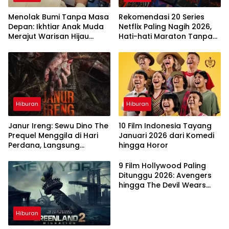
Menolak Bumi Tanpa Masa
Rekomendasi 20 Series
Depan: Ikhtiar Anak Muda
Netflix Paling Nagih 2026,
Merajut Warisan Hijau
Hati-hati Maraton Tanpa
Lewat Portal Waktu
Henti
Hiburan
Hiburan
Janur Ireng: Sewu Dino The
10 Film Indonesia Tayang
Prequel Menggila di Hari
Januari 2026 dari Komedi
Perdana, Langsung
hingga Horor
Taklukkan Box Office
9 Film Hollywood Paling
Ditunggu 2026: Avengers
hingga The Devil Wears
Prada 2
Hiburan