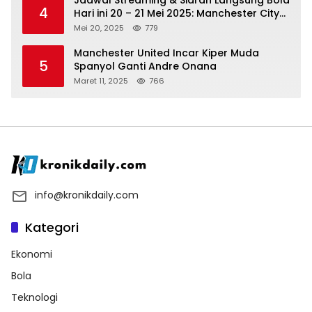
4
Hari ini 20 – 21 Mei 2025: Manchester City
vs Bournemouth
Mei 20, 2025
779
Manchester United Incar Kiper Muda
5
Spanyol Ganti Andre Onana
Maret 11, 2025
766
info@kronikdaily.com
Kategori
Ekonomi
Bola
Teknologi