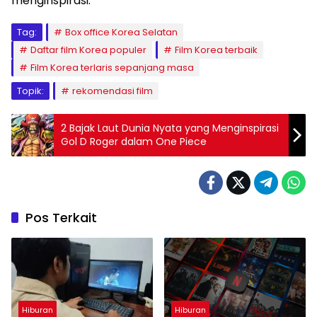
menginspirasi.
Tag:
Box office Korea Selatan
Daftar film Korea populer
Film Korea terbaik
Film Korea terlaris sepanjang masa
Topik:
rekomendasi film
2 Bajak Laut Dunia Nyata yang Menginspirasi
Gol D Roger dalam One Piece
Pos Terkait
Hiburan
Hiburan