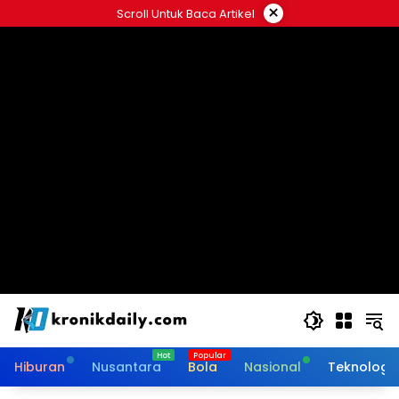
Langsung
×
Scroll Untuk Baca Artikel
ke
konten
Hiburan
Nusantara
Bola
Nasional
Teknologi