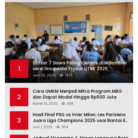
Daftar 7 Siswa Paling Cerdas di Indonesia
1
versi Ilmupedia Tryout UTBK 2025
Juni 26, 2025
1377
Cara UMKM Menjadi Mitra Program MBG
2
dan Dapat Modal Hingga Rp500 Juta
Maret 12, 2025
998
Hasil Final PSG vs Inter Milan: Les Parisiens
3
Juara Liga Champions 2025 usai Bantai il
Nerazzurri
Juni 1, 2025
954
Jadwal Streaming & Siaran Langsung Bola