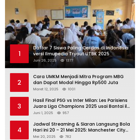
Daftar 7 Siswa Paling Cerdas di Indonesia
1
versi Ilmupedia Tryout UTBK 2025
Juni 26, 2025
1377
Cara UMKM Menjadi Mitra Program MBG
2
dan Dapat Modal Hingga Rp500 Juta
Maret 12, 2025
1001
Hasil Final PSG vs Inter Milan: Les Parisiens
3
Juara Liga Champions 2025 usai Bantai il
Nerazzurri
Juni 1, 2025
957
Jadwal Streaming & Siaran Langsung Bola
4
Hari ini 20 – 21 Mei 2025: Manchester City
vs Bournemouth
Mei 20, 2025
782