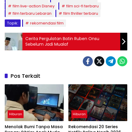
film live-action Disney
film sci-fi terbaru
film terbaru Lebaran
film thriller terbaru
Topik:
rekomendasi film
Cerita Pergulatan Batin Ruben Onsu
Sebelum Jadi Mualaf
Pos Terkait
Hiburan
Hiburan
Menolak Bumi Tanpa Masa
Rekomendasi 20 Series