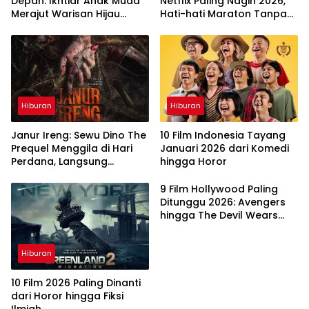
Depan: Ikhtiar Anak Muda
Netflix Paling Nagih 2026,
Merajut Warisan Hijau
Hati-hati Maraton Tanpa
Lewat Portal Waktu
Henti
Hiburan
Hiburan
Janur Ireng: Sewu Dino The
10 Film Indonesia Tayang
Prequel Menggila di Hari
Januari 2026 dari Komedi
Perdana, Langsung
hingga Horor
Taklukkan Box Office
9 Film Hollywood Paling
Ditunggu 2026: Avengers
hingga The Devil Wears
Prada 2
Hiburan
10 Film 2026 Paling Dinanti
dari Horor hingga Fiksi
Ilmiah