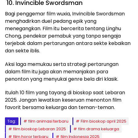
10. Invincible Swordsman
Bagi penggemar film wuxia, Invincible Swordsman
menghadirkan duel pedang epik yang
menegangkan. Film itu bercerita tentang Linghu
Chong, pendekar pemabuk yang tanpa sengaja
terjebak dalam pertarungan antara sekte kebaikan
dan sekte iblis.
Aksi laga memukau serta strategi pertarungan
dalam film itu juga akan memanjakan para
penonton yang menyukai genre bela diri klasik.
Itulah 10 film yang tayang di bioskop saat Lebaran
2025. Jangan lewatkan keseruan menonton film
favorit bersama keluarga dan teman-teman.
Tag:
film animasi terbaru
Film bioskop april 2025
film bioskop Lebaran 2025
film drama keluarga
film horor terbaru
film Indonesia 2025