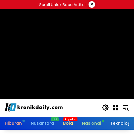
Langsung
×
Scroll Untuk Baca Artikel
ke
konten
Hiburan
Nusantara
Bola
Nasional
Teknologi