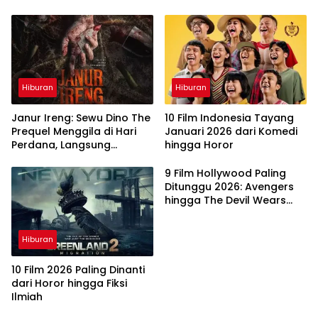
Lewat Portal Waktu
Henti
Hiburan
Hiburan
Janur Ireng: Sewu Dino The
10 Film Indonesia Tayang
Prequel Menggila di Hari
Januari 2026 dari Komedi
Perdana, Langsung
hingga Horor
Taklukkan Box Office
9 Film Hollywood Paling
Ditunggu 2026: Avengers
hingga The Devil Wears
Prada 2
Hiburan
10 Film 2026 Paling Dinanti
dari Horor hingga Fiksi
Ilmiah