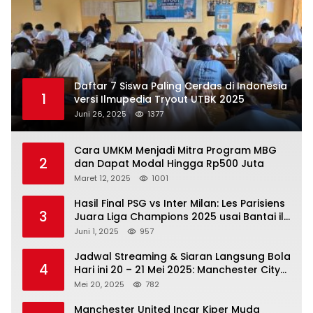
Daftar 7 Siswa Paling Cerdas di Indonesia
1
versi Ilmupedia Tryout UTBK 2025
Juni 26, 2025
1377
Cara UMKM Menjadi Mitra Program MBG
2
dan Dapat Modal Hingga Rp500 Juta
Maret 12, 2025
1001
Hasil Final PSG vs Inter Milan: Les Parisiens
3
Juara Liga Champions 2025 usai Bantai il
Nerazzurri
Juni 1, 2025
957
Jadwal Streaming & Siaran Langsung Bola
4
Hari ini 20 – 21 Mei 2025: Manchester City
vs Bournemouth
Mei 20, 2025
782
Manchester United Incar Kiper Muda