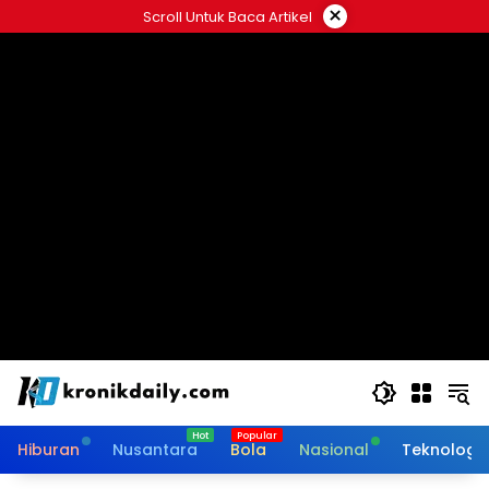
Langsung
×
Scroll Untuk Baca Artikel
ke
konten
Hiburan
Nusantara
Bola
Nasional
Teknologi