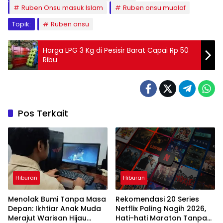
Ruben Onsu masuk Islam
Ruben onsu mualaf
Topik:
Ruben onsu
Harga LPG 3 Kg di Pesisir Barat Capai Rp 50
Ribu
Pos Terkait
Hiburan
Hiburan
Menolak Bumi Tanpa Masa
Rekomendasi 20 Series
Depan: Ikhtiar Anak Muda
Netflix Paling Nagih 2026,
Merajut Warisan Hijau
Hati-hati Maraton Tanpa