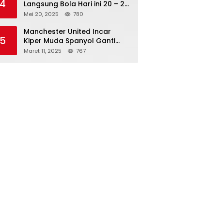
4
Langsung Bola Hari ini 20 – 21
Mei 2025: Manchester City vs
Mei 20, 2025
780
Bournemouth
Manchester United Incar
5
Kiper Muda Spanyol Ganti
Andre Onana
Maret 11, 2025
767