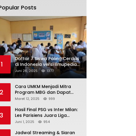
Popular Posts
Daftar 7 Siswa Paling Cerdas
1
di Indonesia versi Ilmupedia
Tryout UTBK 2025
Juni 26, 2025
1377
Cara UMKM Menjadi Mitra
2
Program MBG dan Dapat
Modal Hingga Rp500 Juta
Maret 12, 2025
999
Hasil Final PSG vs Inter Milan:
3
Les Parisiens Juara Liga
Champions 2025 usai Bantai il
Juni 1, 2025
954
Nerazzurri
Jadwal Streaming & Siaran