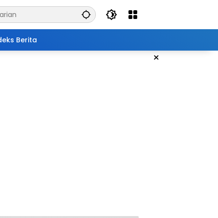
deks Berita
×