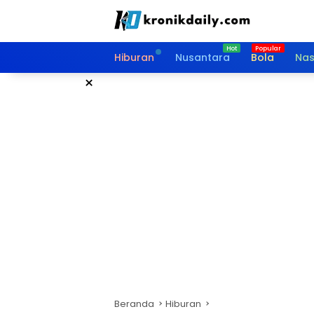
Langsung
ke
konten
Hiburan
Nusantara
Bola
Nas
×
Beranda
Hiburan