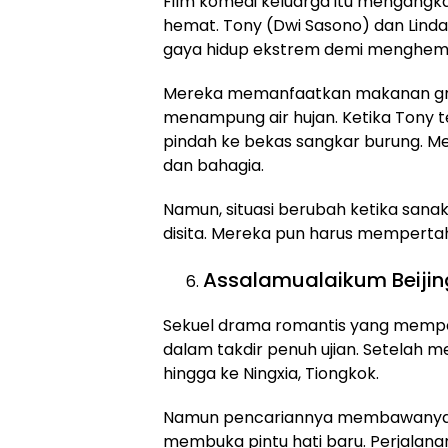
Film komedi keluarga itu mengangka
hemat. Tony (Dwi Sasono) dan Lind
gaya hidup ekstrem demi menghemat
Mereka memanfaatkan makanan gratis
menampung air hujan. Ketika Tony 
pindah ke bekas sangkar burung. Mesk
dan bahagia.
Namun, situasi berubah ketika san
disita. Mereka pun harus mempert
Assalamualaikum Beijing 
Sekuel drama romantis yang mempe
dalam takdir penuh ujian. Setelah me
hingga ke Ningxia, Tiongkok.
Namun pencariannya membawanya p
membuka pintu hati baru. Perjalanan