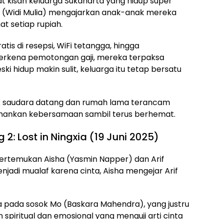
t kisah keluarga Sukaharta yang hidup super
a (Widi Mulia) mengajarkan anak-anak mereka
 setiap rupiah.
 di resepsi, WiFi tetangga, hingga
terkena pemotongan gaji, mereka terpaksa
i hidup makin sulit, keluarga itu tetap bersatu
ak saudara datang dan rumah lama terancam
ahankan kebersamaan sambil terus berhemat.
2: Lost in Ningxia (19 Juni 2025)
rtemukan Aisha (Yasmin Napper) dan Arif
njadi mualaf karena cinta, Aisha mengejar Arif
ada sosok Mo (Baskara Mahendra), yang justru
 spiritual dan emosional yang menguji arti cinta