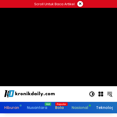
Langsung
×
Scroll Untuk Baca Artikel
ke
konten
Hiburan
Nusantara
Bola
Nasional
Teknologi