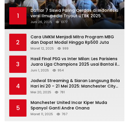
Daftar 7 Siswa Paling Cerdas di Indonesia
1
versi Ilmupedia Tryout UTBK 2025
Juni 26, 2025
1377
Cara UMKM Menjadi Mitra Program MBG
2
dan Dapat Modal Hingga Rp500 Juta
Maret 12, 2025
999
Hasil Final PSG vs Inter Milan: Les Parisiens
3
Juara Liga Champions 2025 usai Bantai il
Nerazzurri
Juni 1, 2025
954
Jadwal Streaming & Siaran Langsung Bola
4
Hari ini 20 – 21 Mei 2025: Manchester City
vs Bournemouth
Mei 20, 2025
781
Manchester United Incar Kiper Muda
5
Spanyol Ganti Andre Onana
Maret 11, 2025
767