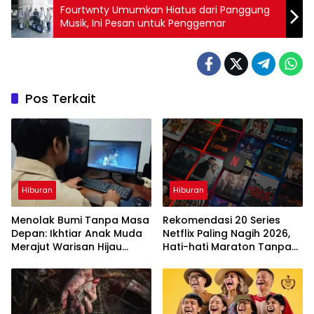
Fourtwnty Umumkan Hiatus dari Panggung
Musik, Ini Pesan untuk Penggemar
Pos Terkait
Hiburan
Hiburan
Menolak Bumi Tanpa Masa
Rekomendasi 20 Series
Depan: Ikhtiar Anak Muda
Netflix Paling Nagih 2026,
Merajut Warisan Hijau
Hati-hati Maraton Tanpa
Lewat Portal Waktu
Henti