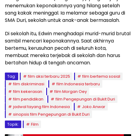
menemukan keponakannya yang hilang setelah
sang kakak meninggal. Ia melamar sebagai guru di
SMA Duri, sekolah untuk anak-anak bermasalah.
Di sekolah itu, Edwin menghadapi murid-murid brutal
sambil mencari keponakannya. Saat akhirnya
bertemu, kerusuhan pecah di seluruh kota,
membuat mereka terjebak di sekolah dan harus
bertahan hidup di tengah ancaman.
Tag:
film aksi terbaru 2025
film bertema sosial
film diskriminasi
film Indonesia terbaru
film kekerasan
film Morgan Oey
film pendidikan
film Pengepungan di Bukit Duri
jadwal tayang film Indonesia
Joko Anwar
sinopsis film Pengepungan di Bukit Duri
Topik:
Film