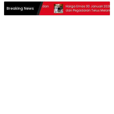
ruari 2026: Antam dan
Harga Emas 30 Januari 2026: Antam
Breaking News
i Melonjak
dan Pegadaian Terus Melambung