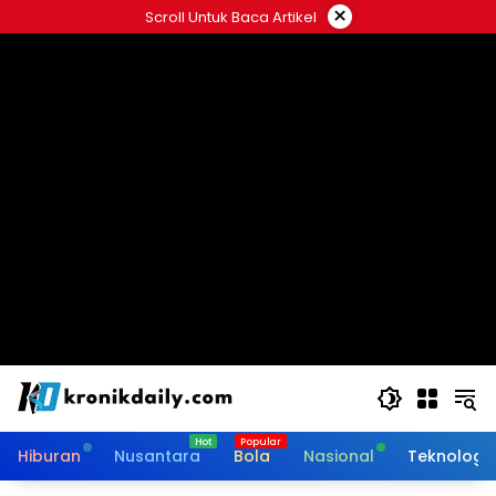
Langsung
×
Scroll Untuk Baca Artikel
ke
konten
Hiburan
Nusantara
Bola
Nasional
Teknologi