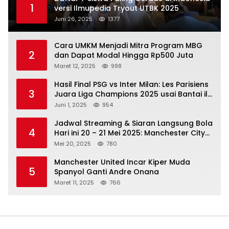
1
versi Ilmupedia Tryout UTBK 2025
Juni 26, 2025
1377
Cara UMKM Menjadi Mitra Program MBG
2
dan Dapat Modal Hingga Rp500 Juta
Maret 12, 2025
998
Hasil Final PSG vs Inter Milan: Les Parisiens
3
Juara Liga Champions 2025 usai Bantai il
Nerazzurri
Juni 1, 2025
954
Jadwal Streaming & Siaran Langsung Bola
4
Hari ini 20 – 21 Mei 2025: Manchester City
vs Bournemouth
Mei 20, 2025
780
Manchester United Incar Kiper Muda
5
Spanyol Ganti Andre Onana
Maret 11, 2025
766