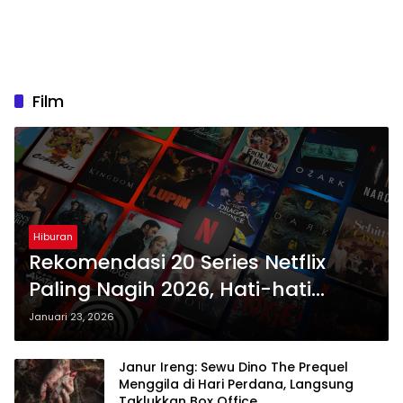
Film
Hiburan
Rekomendasi 20 Series Netflix
Paling Nagih 2026, Hati-hati
Maraton Tanpa Henti
Januari 23, 2026
Janur Ireng: Sewu Dino The Prequel
Menggila di Hari Perdana, Langsung
Taklukkan Box Office