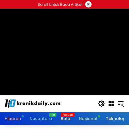
Langsung
×
Scroll Untuk Baca Artikel
ke
konten
Hiburan
Nusantara
Bola
Nasional
Teknologi