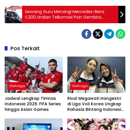
Seorang Guru Menangi Mercedes-Benz
C200 Undian Telkomsel Poin Gembira
Festival 2024
Pos Terkait
Olahraga
Olahraga
Jadwal Lengkap Timnas
Rival Megawati Hangestri
Indonesia 2026: FIFA Series
di Liga Voli Korea Ungkap
hingga Asian Games
Rahasia Bintang Indonesia
itu