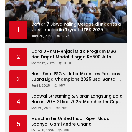
Daftar 7 Siswa Paling Cerdas di Indonesia
1
versi Ilmupedia Tryout UTBK 2025
Juni 26, 2025
1377
Cara UMKM Menjadi Mitra Program MBG
2
dan Dapat Modal Hingga Rp500 Juta
Maret 12, 2025
1001
Hasil Final PSG vs Inter Milan: Les Parisiens
3
Juara Liga Champions 2025 usai Bantai il
Nerazzurri
Juni 1, 2025
957
Jadwal Streaming & Siaran Langsung Bola
4
Hari ini 20 – 21 Mei 2025: Manchester City
vs Bournemouth
Mei 20, 2025
782
Manchester United Incar Kiper Muda
5
Spanyol Ganti Andre Onana
Maret 11, 2025
768