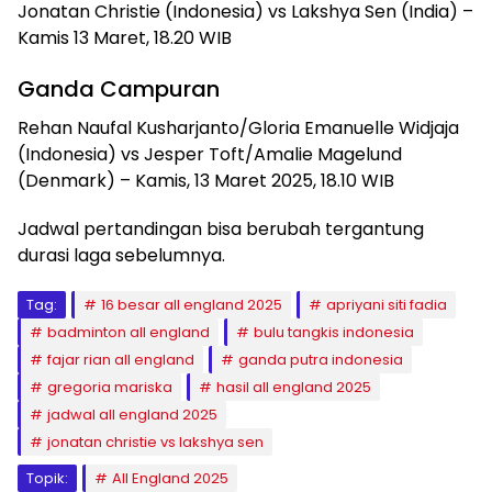
Jonatan Christie (Indonesia) vs Lakshya Sen (India) –
Kamis 13 Maret, 18.20 WIB
Ganda Campuran
Rehan Naufal Kusharjanto/Gloria Emanuelle Widjaja
(Indonesia) vs Jesper Toft/Amalie Magelund
(Denmark) – Kamis, 13 Maret 2025, 18.10 WIB
Jadwal pertandingan bisa berubah tergantung
durasi laga sebelumnya.
Tag:
16 besar all england 2025
apriyani siti fadia
badminton all england
bulu tangkis indonesia
fajar rian all england
ganda putra indonesia
gregoria mariska
hasil all england 2025
jadwal all england 2025
jonatan christie vs lakshya sen
Topik:
All England 2025