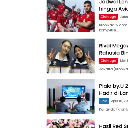
Jadwal Len
hingga As
Olahraga
Janu
Kronikdaily.co
kompetisi…
Rival Megaw
Rahasia Bin
Olahraga
Mei 
Jakarta (Kronikd
Piala by.U 
Hadir di L
Bola
April 16, 2
Kalianda (Kroni
Hasil Red 