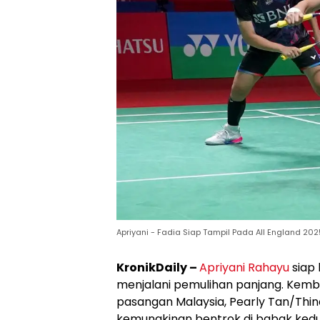
Apriyani - Fadia Siap Tampil Pada All England 2025.
KronikDaily –
Apriyani Rahayu
siap 
menjalani pemulihan panjang. Kemb
pasangan Malaysia, Pearly Tan/Thi
kemungkinan bentrok di babak kedu