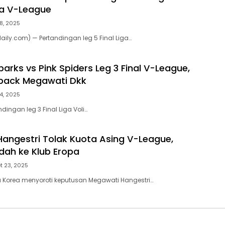
ra V-League
 8, 2025
aily.com) — Pertandingan leg 5 Final Liga…
parks vs Pink Spiders Leg 3 Final V-League,
back Megawati Dkk
 4, 2025
dingan leg 3 Final Liga Voli…
angestri Tolak Kuota Asing V-League,
ndah ke Klub Eropa
t 23, 2025
 Korea menyoroti keputusan Megawati Hangestri…