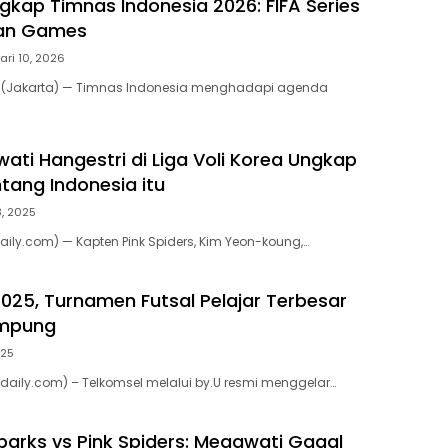
gkap Timnas Indonesia 2026: FIFA Series
ian Games
ari 10, 2026
m (Jakarta) — Timnas Indonesia menghadapi agenda
ati Hangestri di Liga Voli Korea Ungkap
tang Indonesia itu
8, 2025
aily.com) — Kapten Pink Spiders, Kim Yeon-koung,…
2025, Turnamen Futsal Pelajar Terbesar
ampung
025
kdaily.com) – Telkomsel melalui by.U resmi menggelar…
Sparks vs Pink Spiders: Megawati Gagal