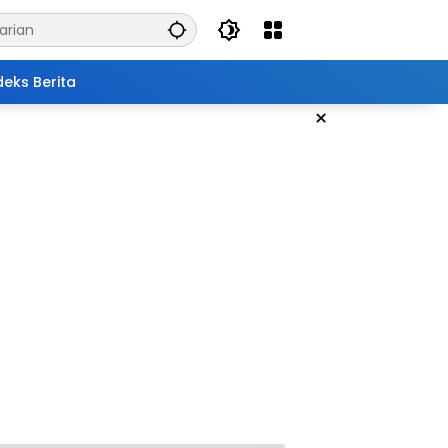
deks Berita
×