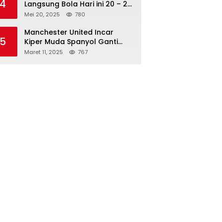
4
Langsung Bola Hari ini 20 – 21
Mei 2025: Manchester City vs
Mei 20, 2025
780
Bournemouth
Manchester United Incar
5
Kiper Muda Spanyol Ganti
Andre Onana
Maret 11, 2025
767