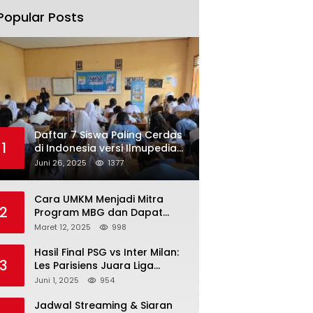
Popular Posts
Daftar 7 Siswa Paling Cerdas
1
di Indonesia versi Ilmupedia
Tryout UTBK 2025
Juni 26, 2025
1377
Cara UMKM Menjadi Mitra
2
Program MBG dan Dapat
Modal Hingga Rp500 Juta
Maret 12, 2025
998
Hasil Final PSG vs Inter Milan:
3
Les Parisiens Juara Liga
Champions 2025 usai Bantai il
Juni 1, 2025
954
Nerazzurri
Jadwal Streaming & Siaran