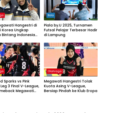
aga
Bola
egawati Hangestri di
Piala by.U 2025, Turnamen
li Korea Ungkap
Futsal Pelajar Terbesar Hadir
 Bintang Indonesia
di Lampung
aga
Olahraga
ed Sparks vs Pink
Megawati Hangestri Tolak
 Leg 3 Final V-League,
Kuota Asing V-League,
omeback Megawati
Bersiap Pindah ke Klub Eropa