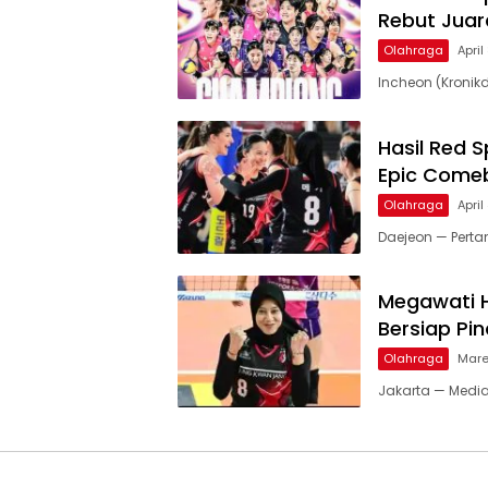
Rebut Jua
Olahraga
April
Incheon (Kronikd
Hasil Red S
Epic Come
Olahraga
April
Daejeon — Pertan
Megawati H
Bersiap Pi
Olahraga
Mare
Jakarta — Media