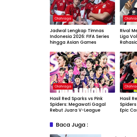
Olahraga
Olahr
Jadwal Lengkap Timnas
Rival M
Indonesia 2026: FIFA Series
Liga Vo
hingga Asian Games
Rahasia
itu
Olahraga
Olahr
Hasil Red Sparks vs Pink
Hasil R
Spiders: Megawati Gagal
Spiders
Rebut Juara V-League
Epic C
Dkk
Baca Juga :