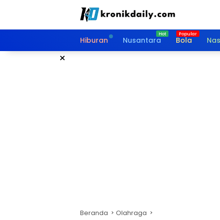
Langsung
ke
konten
Hiburan
Nusantara
Bola
Nas
×
Beranda
Olahraga