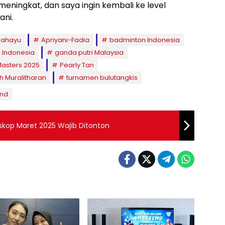
eningkat, dan saya ingin kembali ke level
ani.
Rahayu
Apriyani-Fadia
badminton Indonesia
i Indonesia
ganda putri Malaysia
Masters 2025
Pearly Tan
h Muralitharan
turnamen bulutangkis
and
oskop Maret 2025 Wajib Ditonton