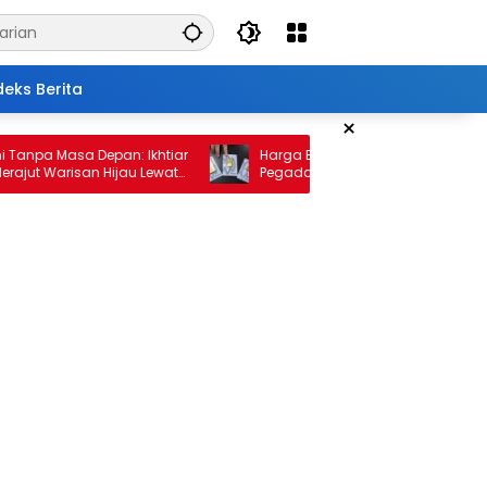
deks Berita
×
 Masa Depan: Ikhtiar
Harga Emas 10 Februari 2026: Antam da
Warisan Hijau Lewat
Pegadaian Kembali Melonjak