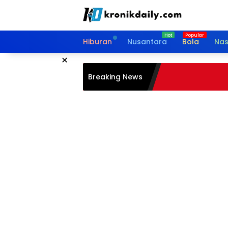
Langsung
ke
konten
Hiburan
Nusantara
Bola
Nas
×
Breaking News