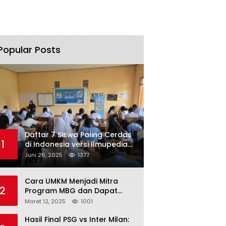
Popular Posts
Daftar 7 Siswa Paling Cerdas
1
di Indonesia versi Ilmupedia
Tryout UTBK 2025
Juni 26, 2025
1377
Cara UMKM Menjadi Mitra
2
Program MBG dan Dapat
Modal Hingga Rp500 Juta
Maret 12, 2025
1001
Hasil Final PSG vs Inter Milan: