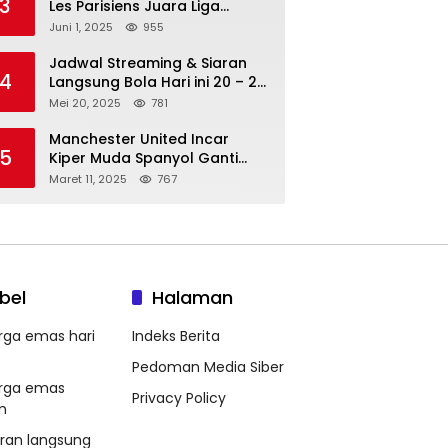
3
Les Parisiens Juara Liga
Champions 2025 usai Bantai il
Juni 1, 2025
955
Nerazzurri
Jadwal Streaming & Siaran
4
Langsung Bola Hari ini 20 – 21
Mei 2025: Manchester City vs
Mei 20, 2025
781
Bournemouth
Manchester United Incar
5
Kiper Muda Spanyol Ganti
Andre Onana
Maret 11, 2025
767
bel
Halaman
rga emas hari
Indeks Berita
Pedoman Media Siber
rga emas
Privacy Policy
m
aran langsung