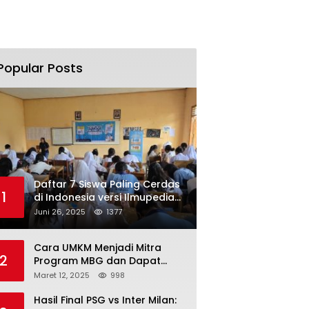
Popular Posts
Daftar 7 Siswa Paling Cerdas
1
di Indonesia versi Ilmupedia
Tryout UTBK 2025
Juni 26, 2025
1377
Cara UMKM Menjadi Mitra
2
Program MBG dan Dapat
Modal Hingga Rp500 Juta
Maret 12, 2025
998
Hasil Final PSG vs Inter Milan: