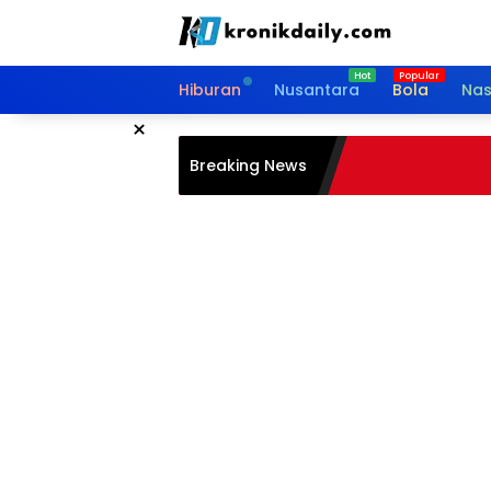
Langsung
ke
konten
Hiburan
Nusantara
Bola
Nas
×
Breaking News