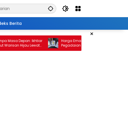
deks Berita
×
 Depan: Ikhtiar
Harga Emas 10 Februari 2026: Antam dan
an Hijau Lewat
Pegadaian Kembali Melonjak