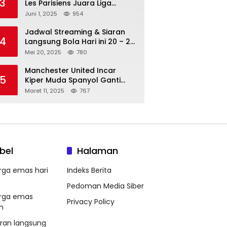
3
Les Parisiens Juara Liga
Champions 2025 usai Bantai il
Juni 1, 2025
954
Nerazzurri
Jadwal Streaming & Siaran
4
Langsung Bola Hari ini 20 – 21
Mei 2025: Manchester City vs
Mei 20, 2025
780
Bournemouth
Manchester United Incar
5
Kiper Muda Spanyol Ganti
Andre Onana
Maret 11, 2025
767
bel
Halaman
rga emas hari
Indeks Berita
Pedoman Media Siber
rga emas
Privacy Policy
m
aran langsung