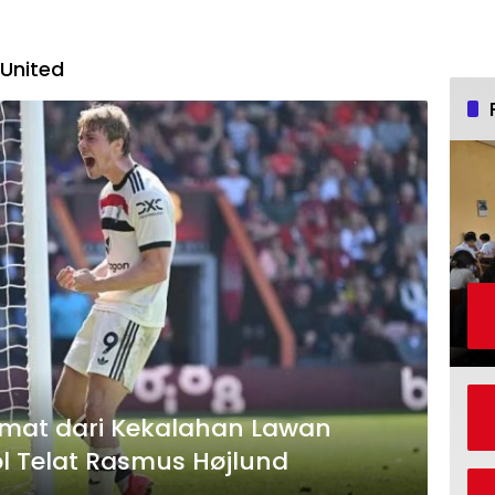
United
amat dari Kekalahan Lawan
l Telat Rasmus Højlund