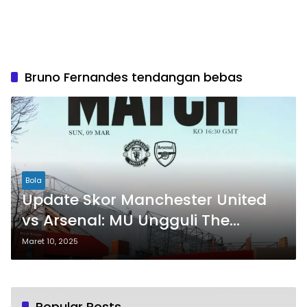
Bruno Fernandes tendangan bebas
Bola
Update Skor Manchester United
vs Arsenal: MU Ungguli The
Gunners di Babak Pertama
Maret 10, 2025
Popular Posts