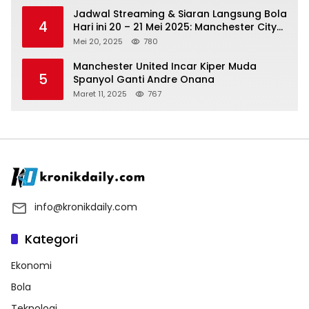
Jadwal Streaming & Siaran Langsung Bola
4
Hari ini 20 – 21 Mei 2025: Manchester City
vs Bournemouth
Mei 20, 2025
780
Manchester United Incar Kiper Muda
5
Spanyol Ganti Andre Onana
Maret 11, 2025
767
info@kronikdaily.com
Kategori
Ekonomi
Bola
Teknologi