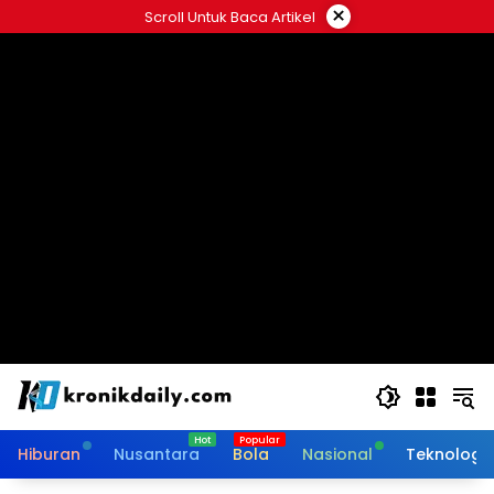
Langsung
×
Scroll Untuk Baca Artikel
ke
konten
Hiburan
Nusantara
Bola
Nasional
Teknologi