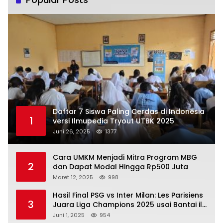
Daftar 7 Siswa Paling Cerdas di Indonesia
1
versi Ilmupedia Tryout UTBK 2025
Juni 26, 2025
1377
Cara UMKM Menjadi Mitra Program MBG
2
dan Dapat Modal Hingga Rp500 Juta
Maret 12, 2025
998
Hasil Final PSG vs Inter Milan: Les Parisiens
3
Juara Liga Champions 2025 usai Bantai il
Nerazzurri
Juni 1, 2025
954