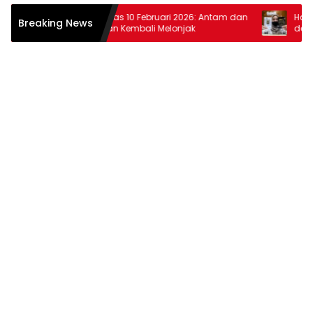
Harga Emas 10 Februari 2026: Antam dan
Harga Ema
Breaking News
Pegadaian Kembali Melonjak
dan Pega