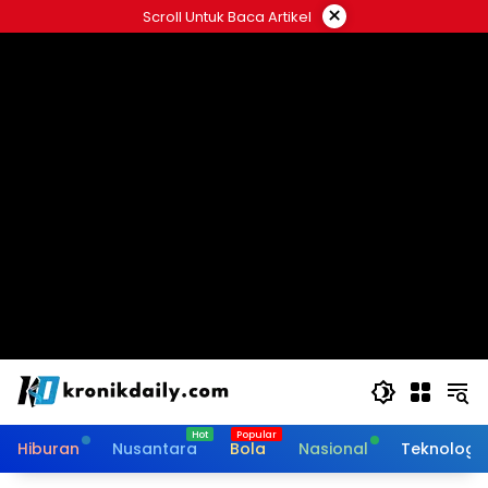
Langsung
×
Scroll Untuk Baca Artikel
ke
konten
Hiburan
Nusantara
Bola
Nasional
Teknologi