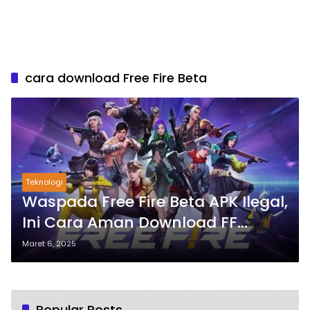
cara download Free Fire Beta
Teknologi
Waspada Free Fire Beta APK Ilegal,
Ini Cara Aman Download FF
Advance Server 2025
Maret 6, 2025
Popular Posts