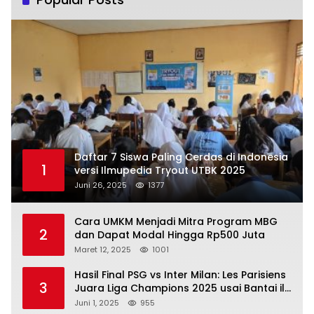
Daftar 7 Siswa Paling Cerdas di Indonesia
1
versi Ilmupedia Tryout UTBK 2025
Juni 26, 2025
1377
Cara UMKM Menjadi Mitra Program MBG
2
dan Dapat Modal Hingga Rp500 Juta
Maret 12, 2025
1001
Hasil Final PSG vs Inter Milan: Les Parisiens
3
Juara Liga Champions 2025 usai Bantai il
Nerazzurri
Juni 1, 2025
955