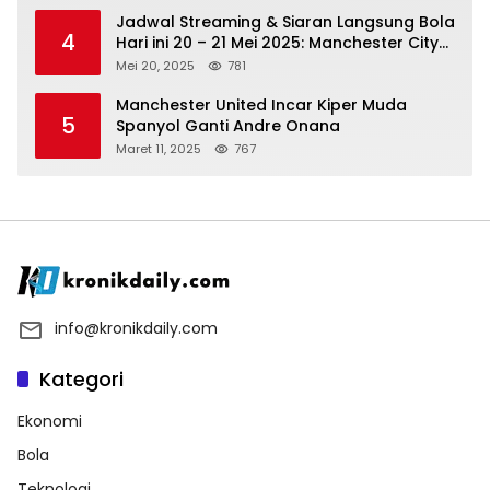
Jadwal Streaming & Siaran Langsung Bola
4
Hari ini 20 – 21 Mei 2025: Manchester City
vs Bournemouth
Mei 20, 2025
781
Manchester United Incar Kiper Muda
5
Spanyol Ganti Andre Onana
Maret 11, 2025
767
info@kronikdaily.com
Kategori
Ekonomi
Bola
Teknologi