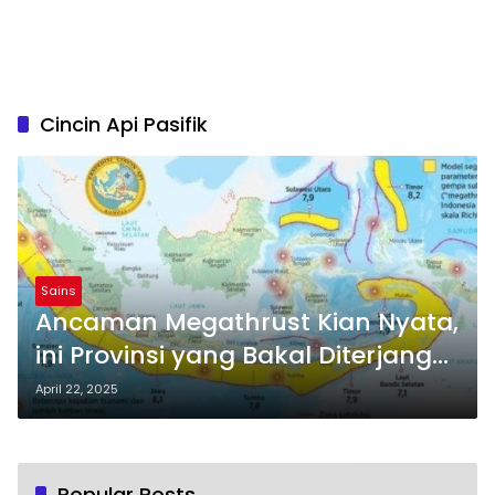
Cincin Api Pasifik
Sains
Ancaman Megathrust Kian Nyata,
ini Provinsi yang Bakal Diterjang
Tsunami
April 22, 2025
Popular Posts