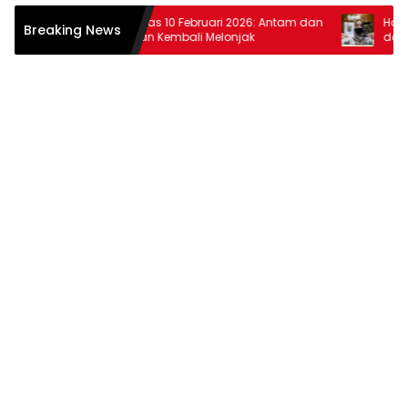
Harga Emas 10 Februari 2026: Antam dan
Harga Ema
Breaking News
Pegadaian Kembali Melonjak
dan Pegad