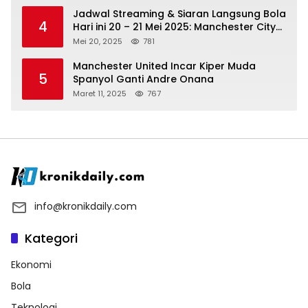
Jadwal Streaming & Siaran Langsung Bola
4
Hari ini 20 – 21 Mei 2025: Manchester City
vs Bournemouth
Mei 20, 2025
781
Manchester United Incar Kiper Muda
5
Spanyol Ganti Andre Onana
Maret 11, 2025
767
info@kronikdaily.com
Kategori
Ekonomi
Bola
Teknologi