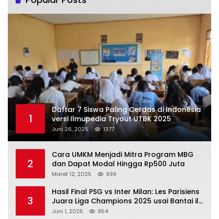
Daftar 7 Siswa Paling Cerdas di Indonesia
1
versi Ilmupedia Tryout UTBK 2025
Juni 26, 2025
1377
Cara UMKM Menjadi Mitra Program MBG
2
dan Dapat Modal Hingga Rp500 Juta
Maret 12, 2025
999
Hasil Final PSG vs Inter Milan: Les Parisiens
3
Juara Liga Champions 2025 usai Bantai il
Nerazzurri
Juni 1, 2025
954