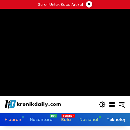
Langsung
×
Scroll Untuk Baca Artikel
ke
konten
Hiburan
Nusantara
Bola
Nasional
Teknologi