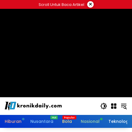
Langsung
×
Scroll Untuk Baca Artikel
ke
konten
Hiburan
Nusantara
Bola
Nasional
Teknologi