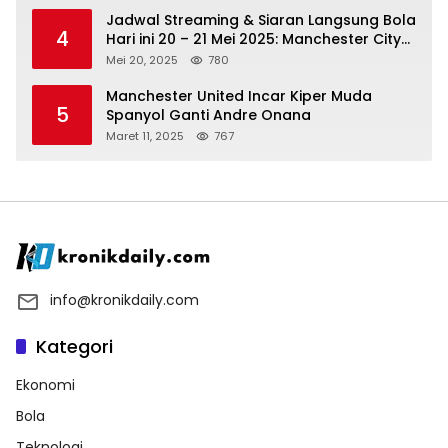
Jadwal Streaming & Siaran Langsung Bola
4
Hari ini 20 – 21 Mei 2025: Manchester City
vs Bournemouth
Mei 20, 2025
780
Manchester United Incar Kiper Muda
5
Spanyol Ganti Andre Onana
Maret 11, 2025
767
info@kronikdaily.com
Kategori
Ekonomi
Bola
Teknologi