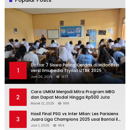
Daftar 7 Siswa Paling Cerdas di Indonesia
1
versi Ilmupedia Tryout UTBK 2025
Juni 26, 2025
1377
Cara UMKM Menjadi Mitra Program MBG
2
dan Dapat Modal Hingga Rp500 Juta
Maret 12, 2025
999
Hasil Final PSG vs Inter Milan: Les Parisiens
3
Juara Liga Champions 2025 usai Bantai il
Nerazzurri
Juni 1, 2025
954