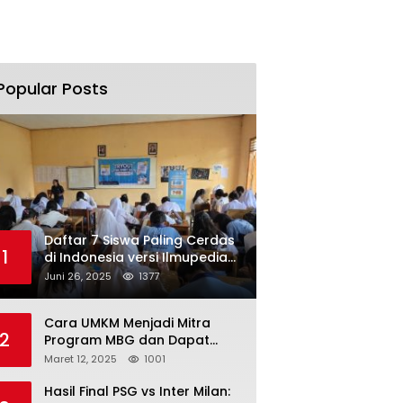
Popular Posts
Daftar 7 Siswa Paling Cerdas
1
di Indonesia versi Ilmupedia
Tryout UTBK 2025
Juni 26, 2025
1377
Cara UMKM Menjadi Mitra
2
Program MBG dan Dapat
Modal Hingga Rp500 Juta
Maret 12, 2025
1001
Hasil Final PSG vs Inter Milan: