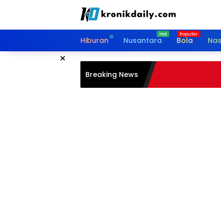
Langsung
ke
konten
Hiburan
Nusantara
Bola
Nas
×
Breaking News