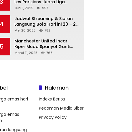
3
Les Parisiens Juara Liga
Champions 2025 usai Bantai il
Juni 1, 2025
957
Nerazzurri
Jadwal Streaming & Siaran
4
Langsung Bola Hari ini 20 – 21
Mei 2025: Manchester City vs
Mei 20, 2025
782
Bournemouth
Manchester United Incar
5
Kiper Muda Spanyol Ganti
Andre Onana
Maret 11, 2025
768
bel
Halaman
rga emas hari
Indeks Berita
Pedoman Media Siber
rga emas
Privacy Policy
m
aran langsung