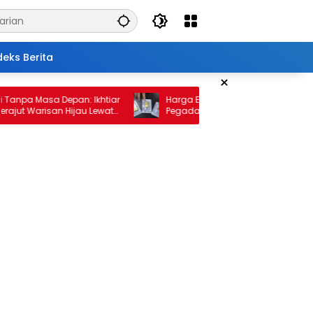
deks Berita
×
 Masa Depan: Ikhtiar
Harga Emas 10 Februari 2026: Antam da
Warisan Hijau Lewat
Pegadaian Kembali Melonjak