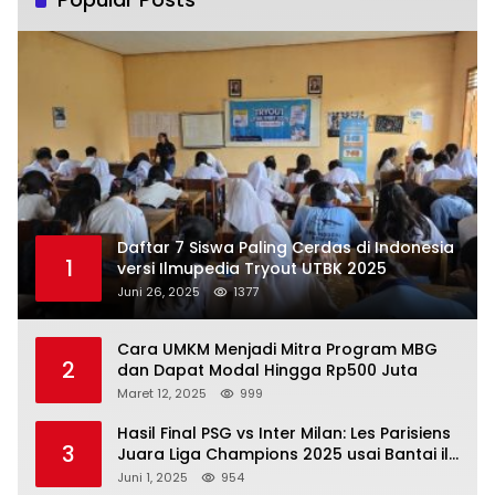
Daftar 7 Siswa Paling Cerdas di Indonesia
1
versi Ilmupedia Tryout UTBK 2025
Juni 26, 2025
1377
Cara UMKM Menjadi Mitra Program MBG
2
dan Dapat Modal Hingga Rp500 Juta
Maret 12, 2025
999
Hasil Final PSG vs Inter Milan: Les Parisiens
3
Juara Liga Champions 2025 usai Bantai il
Nerazzurri
Juni 1, 2025
954