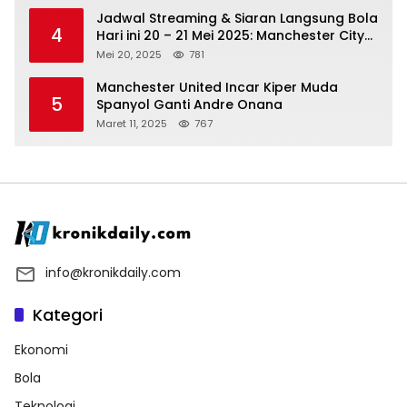
Jadwal Streaming & Siaran Langsung Bola
4
Hari ini 20 – 21 Mei 2025: Manchester City
vs Bournemouth
Mei 20, 2025
781
Manchester United Incar Kiper Muda
5
Spanyol Ganti Andre Onana
Maret 11, 2025
767
info@kronikdaily.com
Kategori
Ekonomi
Bola
Teknologi