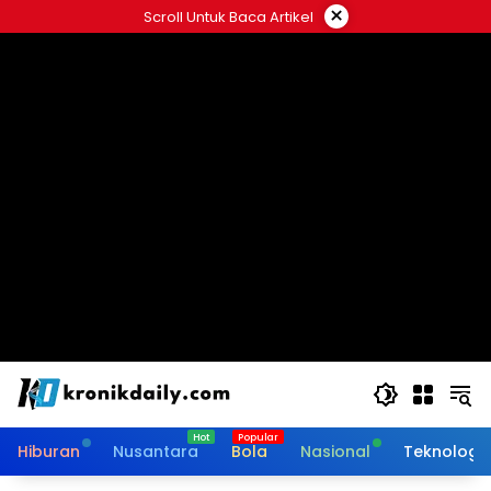
Langsung
×
Scroll Untuk Baca Artikel
ke
konten
Hiburan
Nusantara
Bola
Nasional
Teknologi