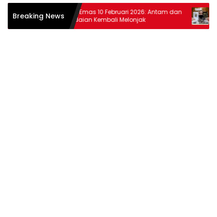
iar
Harga Emas 10 Februari 2026: Antam dan
Harga 
Breaking News
at
Pegadaian Kembali Melonjak
dan Pe