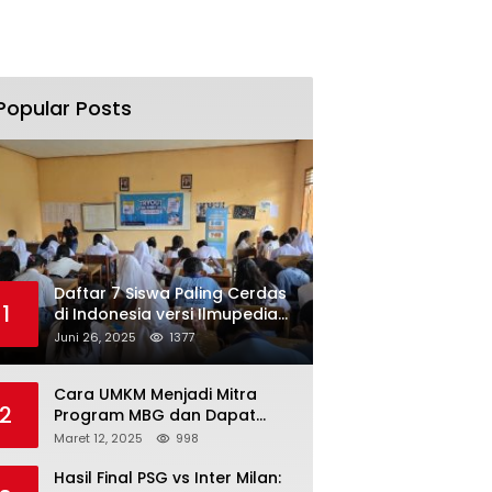
Popular Posts
Daftar 7 Siswa Paling Cerdas
1
di Indonesia versi Ilmupedia
Tryout UTBK 2025
Juni 26, 2025
1377
Cara UMKM Menjadi Mitra
2
Program MBG dan Dapat
Modal Hingga Rp500 Juta
Maret 12, 2025
998
Hasil Final PSG vs Inter Milan: