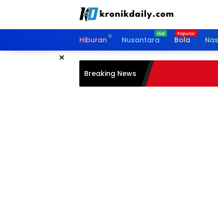
Langsung
ke
konten
Hiburan
Nusantara
Bola
Nas
×
Breaking News