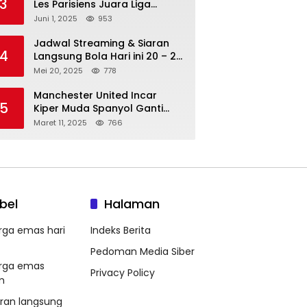
3
Les Parisiens Juara Liga
Champions 2025 usai Bantai il
Juni 1, 2025
953
Nerazzurri
Jadwal Streaming & Siaran
4
Langsung Bola Hari ini 20 – 21
Mei 2025: Manchester City vs
Mei 20, 2025
778
Bournemouth
Manchester United Incar
5
Kiper Muda Spanyol Ganti
Andre Onana
Maret 11, 2025
766
bel
Halaman
rga emas hari
Indeks Berita
Pedoman Media Siber
rga emas
Privacy Policy
m
aran langsung