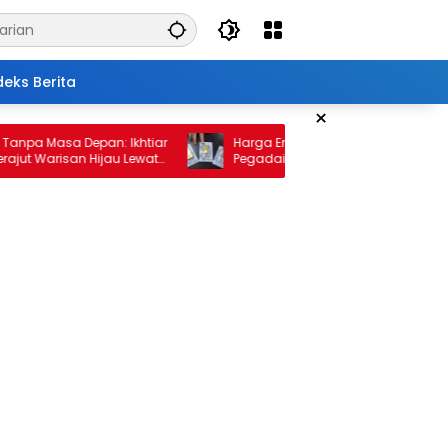
deks Berita
×
Masa Depan: Ikhtiar
Harga Emas 10 Februari 2026: Antam dan
arisan Hijau Lewat
Pegadaian Kembali Melonjak