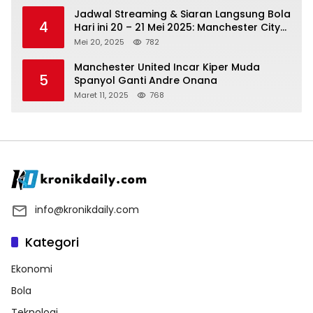
Jadwal Streaming & Siaran Langsung Bola
4
Hari ini 20 – 21 Mei 2025: Manchester City
vs Bournemouth
Mei 20, 2025
782
Manchester United Incar Kiper Muda
5
Spanyol Ganti Andre Onana
Maret 11, 2025
768
info@kronikdaily.com
Kategori
Ekonomi
Bola
Teknologi