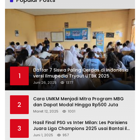
Daftar 7 Siswa Paling Cerdas di Indonesia
1
versi Ilmupedia Tryout UTBK 2025
Juni 26, 2025
1377
Cara UMKM Menjadi Mitra Program MBG
2
dan Dapat Modal Hingga Rp500 Juta
Maret 12, 2025
1001
Hasil Final PSG vs Inter Milan: Les Parisiens
3
Juara Liga Champions 2025 usai Bantai il
Nerazzurri
Juni 1, 2025
957