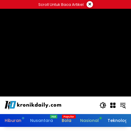
Langsung
×
Scroll Untuk Baca Artikel
ke
konten
Hiburan
Nusantara
Bola
Nasional
Teknologi