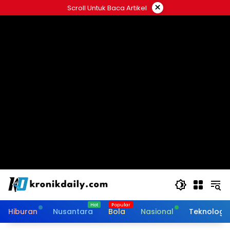
Langsung
×
Scroll Untuk Baca Artikel
ke
konten
Hiburan
Nusantara
Bola
Nasional
Teknologi