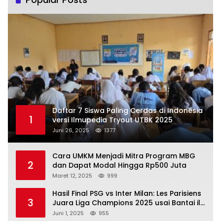
Daftar 7 Siswa Paling Cerdas di Indonesia
1
versi Ilmupedia Tryout UTBK 2025
Juni 26, 2025
1377
Cara UMKM Menjadi Mitra Program MBG
2
dan Dapat Modal Hingga Rp500 Juta
Maret 12, 2025
999
Hasil Final PSG vs Inter Milan: Les Parisiens
3
Juara Liga Champions 2025 usai Bantai il
Nerazzurri
Juni 1, 2025
955