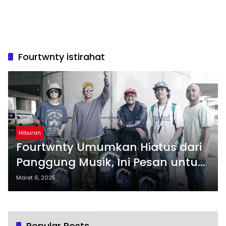
Fourtwnty istirahat
Hiburan
Fourtwnty Umumkan Hiatus dari
Panggung Musik, Ini Pesan untuk
Penggemar
Maret 6, 2025
Popular Posts