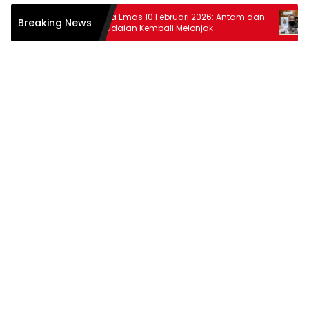
tiar
Harga Emas 10 Februari 2026: Antam dan
Harga
Breaking News
wat
Pegadaian Kembali Melonjak
dan 