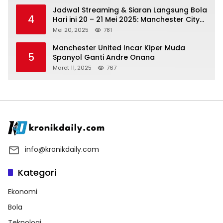
Jadwal Streaming & Siaran Langsung Bola
4
Hari ini 20 – 21 Mei 2025: Manchester City
vs Bournemouth
Mei 20, 2025
781
Manchester United Incar Kiper Muda
5
Spanyol Ganti Andre Onana
Maret 11, 2025
767
info@kronikdaily.com
Kategori
Ekonomi
Bola
Teknologi