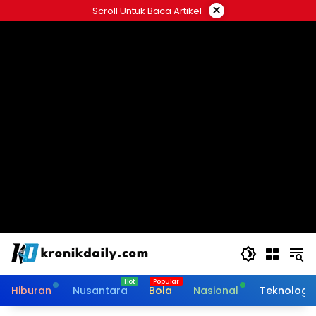
Langsung
×
Scroll Untuk Baca Artikel
ke
konten
Hiburan
Nusantara
Bola
Nasional
Teknologi