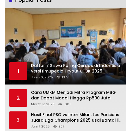
Daftar 7 Siswa Paling Cerdas di Indonesia
1
versi Ilmupedia Tryout UTBK 2025
Juni 26, 2025
1377
Cara UMKM Menjadi Mitra Program MBG
2
dan Dapat Modal Hingga Rp500 Juta
Maret 12, 2025
1001
Hasil Final PSG vs Inter Milan: Les Parisiens
3
Juara Liga Champions 2025 usai Bantai il
Nerazzurri
Juni 1, 2025
957