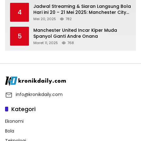
Jadwal Streaming & Siaran Langsung Bola
4
Hari ini 20 – 21 Mei 2025: Manchester City
vs Bournemouth
Mei 20, 2025
782
Manchester United Incar Kiper Muda
5
Spanyol Ganti Andre Onana
Maret 11, 2025
768
info@kronikdaily.com
Kategori
Ekonomi
Bola
Teknologi