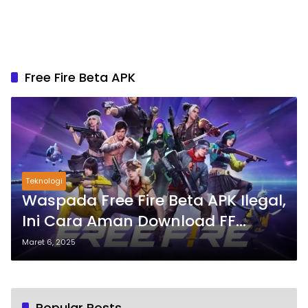
Free Fire Beta APK
Teknologi
Waspada Free Fire Beta APK Ilegal,
Ini Cara Aman Download FF
Advance Server 2025
Maret 6, 2025
Popular Posts