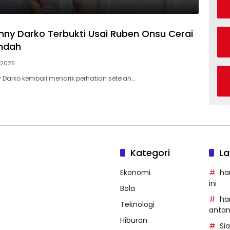
enny Darko Terbukti Usai Ruben Onsu Cerai
endah
, 2025
 Darko kembali menarik perhatian setelah…
Kategori
La
Ekonomi
ha
ini
Bola
ha
Teknologi
anta
Hiburan
Si