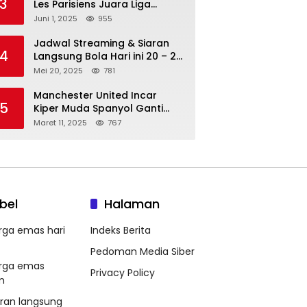
3
Les Parisiens Juara Liga
Champions 2025 usai Bantai il
Juni 1, 2025
955
Nerazzurri
Jadwal Streaming & Siaran
4
Langsung Bola Hari ini 20 – 21
Mei 2025: Manchester City vs
Mei 20, 2025
781
Bournemouth
Manchester United Incar
5
Kiper Muda Spanyol Ganti
Andre Onana
Maret 11, 2025
767
bel
Halaman
rga emas hari
Indeks Berita
Pedoman Media Siber
rga emas
Privacy Policy
m
aran langsung