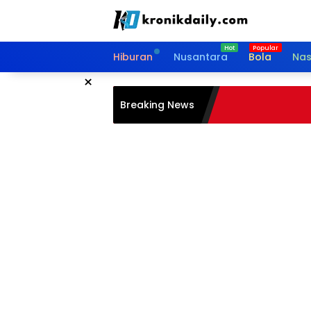
Langsung
ke
konten
Hiburan
Nusantara
Bola
Nas
×
Breaking News