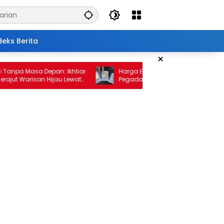
deks Berita
×
pa Masa Depan: Ikhtiar
Harga Emas 10 Februari 2026: Antam d
 Warisan Hijau Lewat
Pegadaian Kembali Melonjak