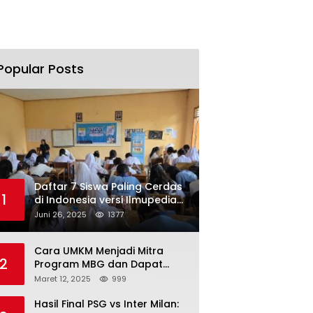
Popular Posts
Daftar 7 Siswa Paling Cerdas
1
di Indonesia versi Ilmupedia
Tryout UTBK 2025
Juni 26, 2025
1377
Cara UMKM Menjadi Mitra
2
Program MBG dan Dapat
Modal Hingga Rp500 Juta
Maret 12, 2025
999
Hasil Final PSG vs Inter Milan: