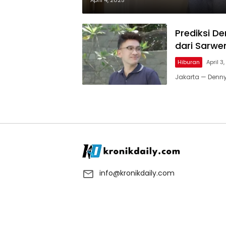
April 4, 2025
Prediksi D
dari Sarw
Hiburan
April 3
Jakarta — Denny
info@kronikdaily.com