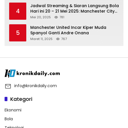
Jadwal Streaming & Siaran Langsung Bola
4
Hari ini 20 – 21 Mei 2025: Manchester City
vs Bournemouth
Mei 20, 2025
781
Manchester United Incar Kiper Muda
5
Spanyol Ganti Andre Onana
Maret 11, 2025
767
info@kronikdaily.com
Kategori
Ekonomi
Bola
Teknologi