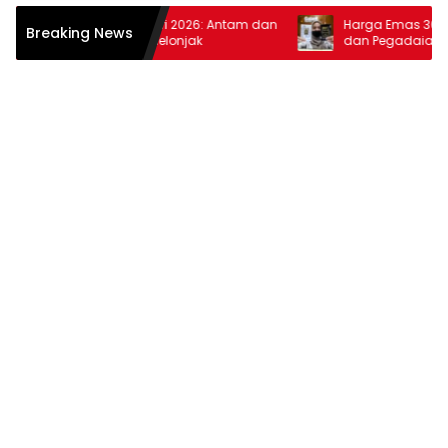
rga Emas 10 Februari 2026: Antam dan
Harga Emas 30 Januar
Breaking News
gadaian Kembali Melonjak
dan Pegadaian Terus