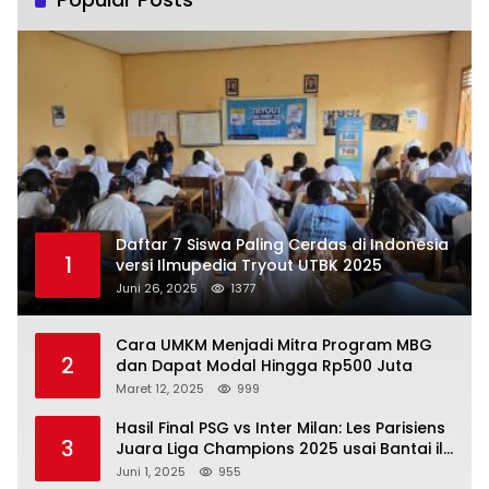
Daftar 7 Siswa Paling Cerdas di Indonesia
1
versi Ilmupedia Tryout UTBK 2025
Juni 26, 2025
1377
Cara UMKM Menjadi Mitra Program MBG
2
dan Dapat Modal Hingga Rp500 Juta
Maret 12, 2025
999
Hasil Final PSG vs Inter Milan: Les Parisiens
3
Juara Liga Champions 2025 usai Bantai il
Nerazzurri
Juni 1, 2025
955