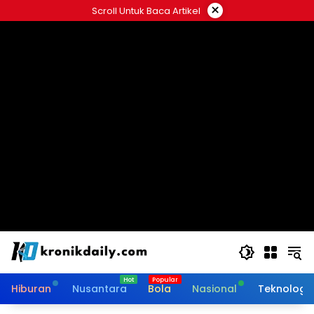
Langsung
×
Scroll Untuk Baca Artikel
ke
konten
Hiburan
Nusantara
Bola
Nasional
Teknologi