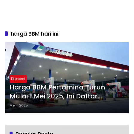
harga BBM hari ini
Ekonomi
Harga BBM Pertamina Turun
Mulai 1 Mei 2025, Ini Daftar
Lengkap
Mei 1, 2025
Popular Posts