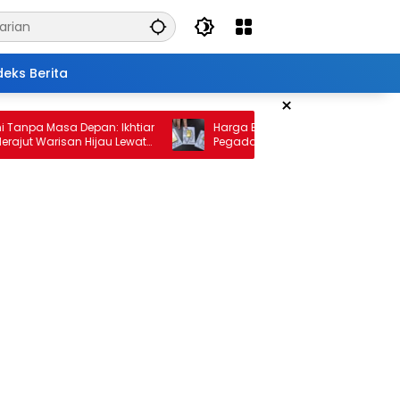
deks Berita
×
 Masa Depan: Ikhtiar
Harga Emas 10 Februari 2026: Antam da
Warisan Hijau Lewat
Pegadaian Kembali Melonjak