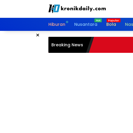
Langsung
ke
konten
Hiburan
Nusantara
Bola
Nas
×
Breaking News