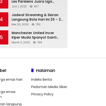
3
Les Parisiens Juara Liga
Champions 2025 usai Bantai il
Juni 1, 2025
957
Nerazzurri
Jadwal Streaming & Siaran
4
Langsung Bola Hari ini 20 – 21
Mei 2025: Manchester City vs
Mei 20, 2025
782
Bournemouth
Manchester United Incar
5
Kiper Muda Spanyol Ganti
Andre Onana
Maret 11, 2025
768
bel
Halaman
rga emas hari
Indeks Berita
Pedoman Media Siber
rga emas
Privacy Policy
m
aran langsung