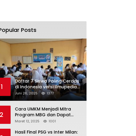
Popular Posts
Daftar 7 Siswa Paling Cerdas
1
di Indonesia versi Ilmupedia
Tryout UTBK 2025
Juni 26, 2025
1377
Cara UMKM Menjadi Mitra
2
Program MBG dan Dapat
Modal Hingga Rp500 Juta
Maret 12, 2025
1001
Hasil Final PSG vs Inter Milan: