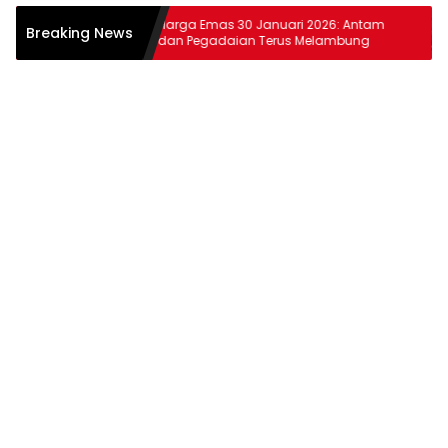
ntam dan
Harga Emas 30 Januari 2026: Antam
H
Breaking News
dan Pegadaian Terus Melambung
d