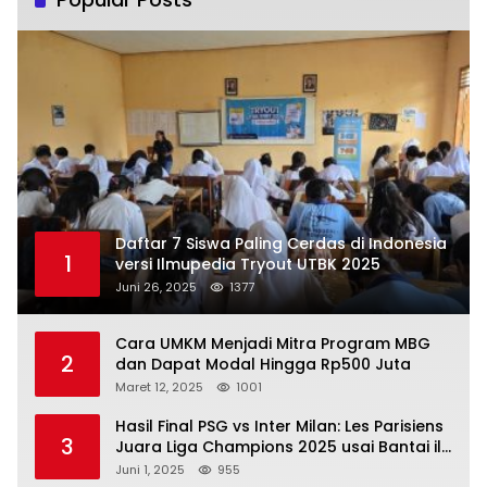
Daftar 7 Siswa Paling Cerdas di Indonesia
1
versi Ilmupedia Tryout UTBK 2025
Juni 26, 2025
1377
Cara UMKM Menjadi Mitra Program MBG
2
dan Dapat Modal Hingga Rp500 Juta
Maret 12, 2025
1001
Hasil Final PSG vs Inter Milan: Les Parisiens
3
Juara Liga Champions 2025 usai Bantai il
Nerazzurri
Juni 1, 2025
955