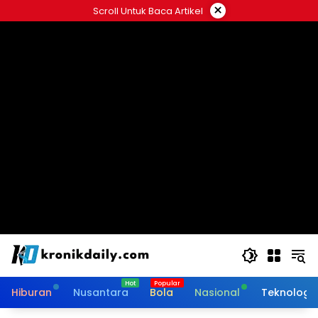
Langsung
×
Scroll Untuk Baca Artikel
ke
konten
Hiburan
Nusantara
Bola
Nasional
Teknologi