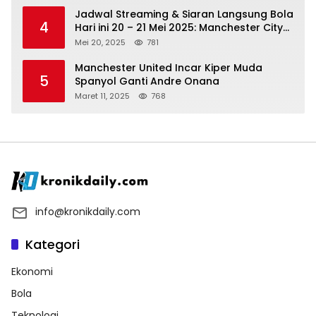
Jadwal Streaming & Siaran Langsung Bola
4
Hari ini 20 – 21 Mei 2025: Manchester City
vs Bournemouth
Mei 20, 2025
781
Manchester United Incar Kiper Muda
5
Spanyol Ganti Andre Onana
Maret 11, 2025
768
info@kronikdaily.com
Kategori
Ekonomi
Bola
Teknologi