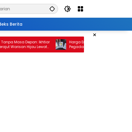
deks Berita
×
 Masa Depan: Ikhtiar
Harga Emas 10 Februari 2026: Antam da
Warisan Hijau Lewat
Pegadaian Kembali Melonjak