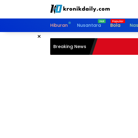
Langsung
ke
konten
Hiburan
Nusantara
Bola
Nas
×
Breaking News