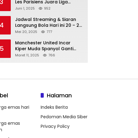
3
Les Parisiens Juara Liga
Champions 2025 usai Bantai il
Juni 1, 2025
952
Nerazzurri
Jadwal Streaming & Siaran
4
Langsung Bola Hari ini 20 – 21
Mei 2025: Manchester City vs
Mei 20, 2025
777
Bournemouth
Manchester United Incar
5
Kiper Muda Spanyol Ganti
Andre Onana
Maret 11, 2025
766
bel
Halaman
rga emas hari
Indeks Berita
Pedoman Media Siber
rga emas
Privacy Policy
m