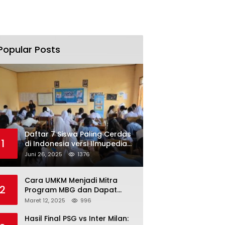
Popular Posts
Daftar 7 Siswa Paling Cerdas
1
di Indonesia versi Ilmupedia
Tryout UTBK 2025
Juni 26, 2025
1376
Cara UMKM Menjadi Mitra
2
Program MBG dan Dapat
Modal Hingga Rp500 Juta
Maret 12, 2025
996
Hasil Final PSG vs Inter Milan: