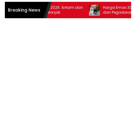
rga Emas 10 Februari 2026: Antam dan
Harga Emas 30 Januari
Breaking News
gadaian Kembali Melonjak
dan Pegadaian Terus 