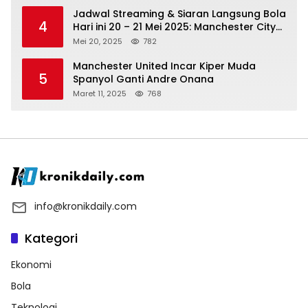
Jadwal Streaming & Siaran Langsung Bola
4
Hari ini 20 – 21 Mei 2025: Manchester City
vs Bournemouth
Mei 20, 2025
782
Manchester United Incar Kiper Muda
5
Spanyol Ganti Andre Onana
Maret 11, 2025
768
info@kronikdaily.com
Kategori
Ekonomi
Bola
Teknologi