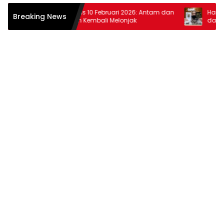
Harga Emas 10 Februari 2026: Antam dan
Harga Emas
Breaking News
Pegadaian Kembali Melonjak
dan Pegad