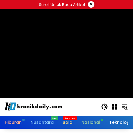
Langsung
×
Scroll Untuk Baca Artikel
ke
konten
Hiburan
Nusantara
Bola
Nasional
Teknologi