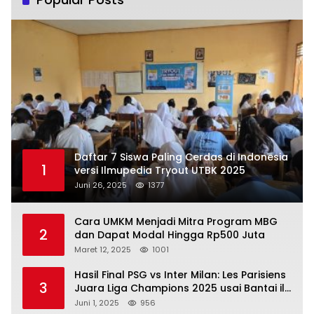
Daftar 7 Siswa Paling Cerdas di Indonesia
1
versi Ilmupedia Tryout UTBK 2025
Juni 26, 2025
1377
Cara UMKM Menjadi Mitra Program MBG
2
dan Dapat Modal Hingga Rp500 Juta
Maret 12, 2025
1001
Hasil Final PSG vs Inter Milan: Les Parisiens
3
Juara Liga Champions 2025 usai Bantai il
Nerazzurri
Juni 1, 2025
956