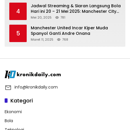
Jadwal Streaming & Siaran Langsung Bola
4
Hari ini 20 – 21 Mei 2025: Manchester City
vs Bournemouth
Mei 20, 2025
781
Manchester United Incar Kiper Muda
5
Spanyol Ganti Andre Onana
Maret 11, 2025
768
info@kronikdaily.com
Kategori
Ekonomi
Bola
Teknologi