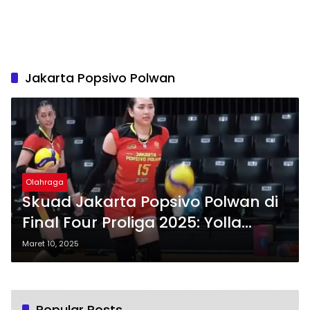
Jakarta Popsivo Polwan
Olahraga
Skuad Jakarta Popsivo Polwan di
Final Four Proliga 2025: Yolla
Yuliana Bergabung, Masih Cari
Maret 10, 2025
Pemain Asing
Popular Posts