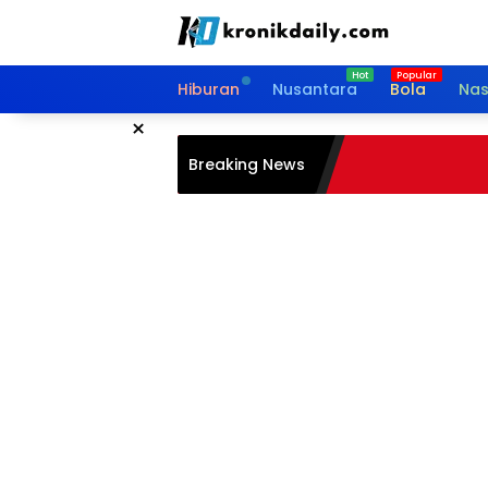
Langsung
ke
konten
Hiburan
Nusantara
Bola
Nas
×
Breaking News