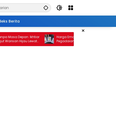
deks Berita
×
sa Depan: Ikhtiar
Harga Emas 10 Februari 2026: Antam dan
isan Hijau Lewat
Pegadaian Kembali Melonjak