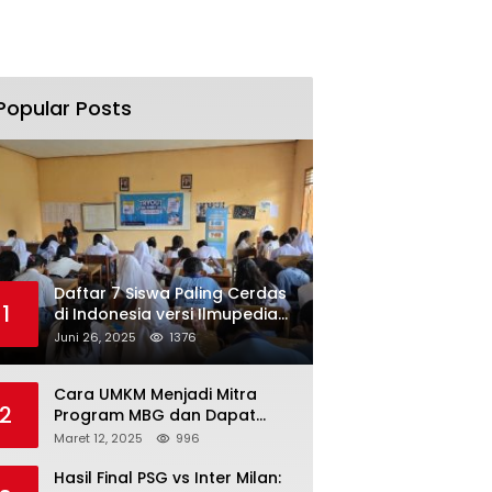
Popular Posts
Daftar 7 Siswa Paling Cerdas
1
di Indonesia versi Ilmupedia
Tryout UTBK 2025
Juni 26, 2025
1376
Cara UMKM Menjadi Mitra
2
Program MBG dan Dapat
Modal Hingga Rp500 Juta
Maret 12, 2025
996
Hasil Final PSG vs Inter Milan: