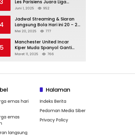
3
Les Parisiens Juara Liga
Champions 2025 usai Bantai il
Juni 1, 2025
952
Nerazzurri
Jadwal Streaming & Siaran
4
Langsung Bola Hari ini 20 – 21
Mei 2025: Manchester City vs
Mei 20, 2025
777
Bournemouth
Manchester United Incar
5
Kiper Muda Spanyol Ganti
Andre Onana
Maret 11, 2025
766
bel
Halaman
rga emas hari
Indeks Berita
Pedoman Media Siber
rga emas
Privacy Policy
m
aran langsung