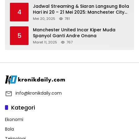
Jadwal Streaming & Siaran Langsung Bola
4
Hari ini 20 – 21 Mei 2025: Manchester City
vs Bournemouth
Mei 20, 2025
781
Manchester United Incar Kiper Muda
5
Spanyol Ganti Andre Onana
Maret 11, 2025
767
info@kronikdaily.com
Kategori
Ekonomi
Bola
Teknologi