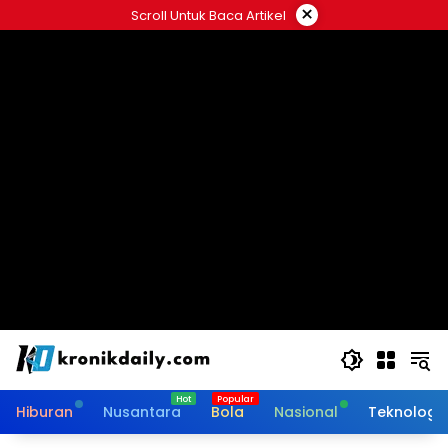
Langsung
×
Scroll Untuk Baca Artikel
ke
konten
Hiburan
Nusantara
Bola
Nasional
Teknologi