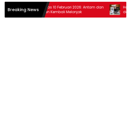
r
Harga Emas 10 Februari 2026: Antam dan
Harga Em
Breaking News
Pegadaian Kembali Melonjak
dan Pega