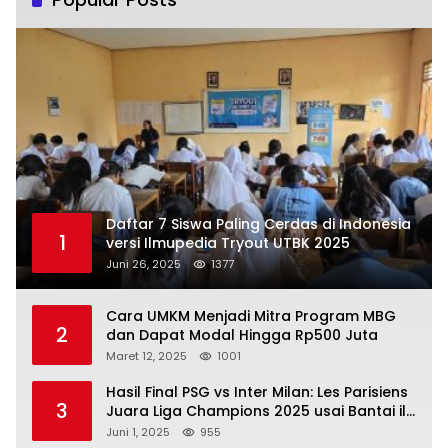
Daftar 7 Siswa Paling Cerdas di Indonesia
1
versi Ilmupedia Tryout UTBK 2025
Juni 26, 2025
1377
Cara UMKM Menjadi Mitra Program MBG
2
dan Dapat Modal Hingga Rp500 Juta
Maret 12, 2025
1001
Hasil Final PSG vs Inter Milan: Les Parisiens
3
Juara Liga Champions 2025 usai Bantai il
Nerazzurri
Juni 1, 2025
955