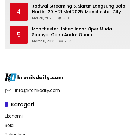
Jadwal Streaming & Siaran Langsung Bola
4
Hari ini 20 – 21 Mei 2025: Manchester City
vs Bournemouth
Mei 20, 2025
780
Manchester United Incar Kiper Muda
5
Spanyol Ganti Andre Onana
Maret 11, 2025
767
info@kronikdaily.com
Kategori
Ekonomi
Bola
Teknologi