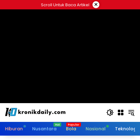
Langsung
×
Scroll Untuk Baca Artikel
ke
konten
Hiburan
Nusantara
Bola
Nasional
Teknologi