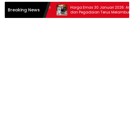
uari 2026: Antam dan
Harga Emas 30 Januari 2026: Antam
Breaking News
 Melonjak
dan Pegadaian Terus Melambung