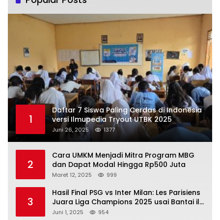
Daftar 7 Siswa Paling Cerdas di Indonesia
1
versi Ilmupedia Tryout UTBK 2025
Juni 26, 2025
1377
Cara UMKM Menjadi Mitra Program MBG
2
dan Dapat Modal Hingga Rp500 Juta
Maret 12, 2025
999
Hasil Final PSG vs Inter Milan: Les Parisiens
3
Juara Liga Champions 2025 usai Bantai il
Nerazzurri
Juni 1, 2025
954