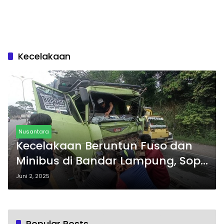
Kecelakaan
Nusantara
Kecelakaan Beruntun Fuso dan
Minibus di Bandar Lampung, Sopir
Terjepit
Juni 2, 2025
Popular Posts