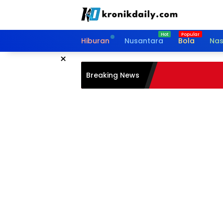
Langsung
ke
konten
Hiburan
Nusantara
Bola
Nas
×
Breaking News