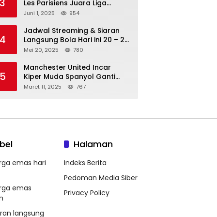
3
Les Parisiens Juara Liga
Champions 2025 usai Bantai il
Juni 1, 2025
954
Nerazzurri
Jadwal Streaming & Siaran
4
Langsung Bola Hari ini 20 – 21
Mei 2025: Manchester City vs
Mei 20, 2025
780
Bournemouth
Manchester United Incar
5
Kiper Muda Spanyol Ganti
Andre Onana
Maret 11, 2025
767
bel
Halaman
rga emas hari
Indeks Berita
Pedoman Media Siber
rga emas
Privacy Policy
m
aran langsung