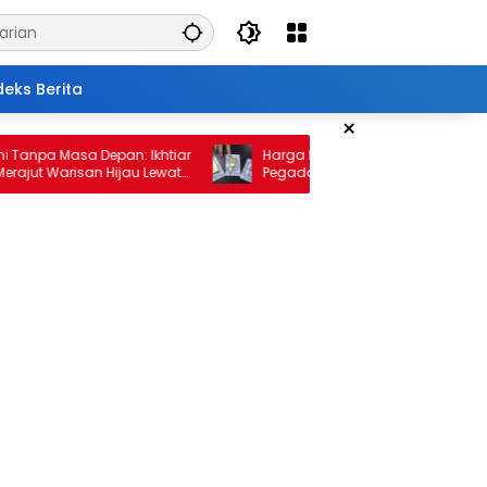
deks Berita
×
pa Masa Depan: Ikhtiar
Harga Emas 10 Februari 2026: Antam d
 Warisan Hijau Lewat
Pegadaian Kembali Melonjak