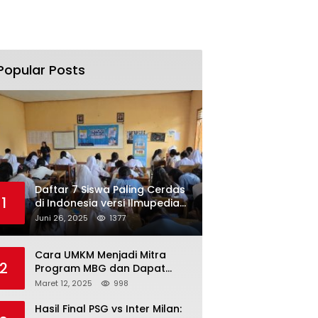
Popular Posts
Daftar 7 Siswa Paling Cerdas
1
di Indonesia versi Ilmupedia
Tryout UTBK 2025
Juni 26, 2025
1377
Cara UMKM Menjadi Mitra
2
Program MBG dan Dapat
Modal Hingga Rp500 Juta
Maret 12, 2025
998
Hasil Final PSG vs Inter Milan: