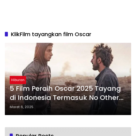
KlikFilm tayangkan film Oscar
Hiburan
5 Film Peraih Oscar 2025 Tayang
di Indonesia Termasuk No Other
Land
Maret 6, 2025
Popular Posts