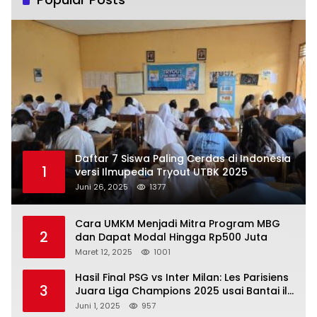
Daftar 7 Siswa Paling Cerdas di Indonesia
1
versi Ilmupedia Tryout UTBK 2025
Juni 26, 2025
1377
Cara UMKM Menjadi Mitra Program MBG
2
dan Dapat Modal Hingga Rp500 Juta
Maret 12, 2025
1001
Hasil Final PSG vs Inter Milan: Les Parisiens
3
Juara Liga Champions 2025 usai Bantai il
Nerazzurri
Juni 1, 2025
957