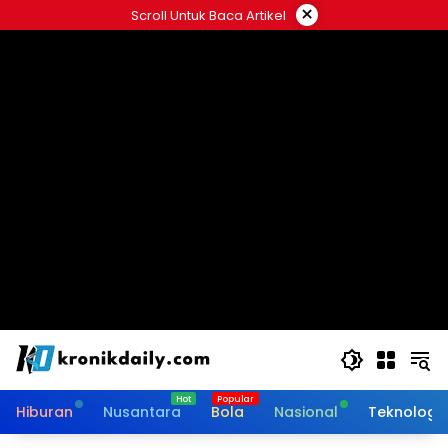
Langsung
×
Scroll Untuk Baca Artikel
ke
konten
Hiburan
Nusantara
Bola
Nasional
Teknologi