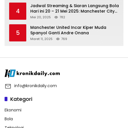
Jadwal Streaming & Siaran Langsung Bola
4
Hari ini 20 – 21 Mei 2025: Manchester City
vs Bournemouth
Mei 20, 2025
782
Manchester United Incar Kiper Muda
5
Spanyol Ganti Andre Onana
Maret 11, 2025
769
info@kronikdaily.com
Kategori
Ekonomi
Bola
Teknologi