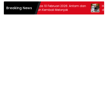
Harga Emas 10 Februari 2026: Antam dan
Harga Ema
Breaking News
Pegadaian Kembali Melonjak
dan Pega