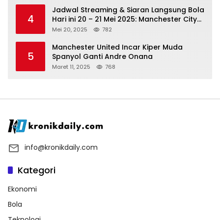
Jadwal Streaming & Siaran Langsung Bola
4
Hari ini 20 – 21 Mei 2025: Manchester City
vs Bournemouth
Mei 20, 2025
782
Manchester United Incar Kiper Muda
5
Spanyol Ganti Andre Onana
Maret 11, 2025
768
info@kronikdaily.com
Kategori
Ekonomi
Bola
Teknologi