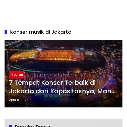
konser musik di Jakarta
Hiburan
7 Tempat Konser Terbaik di
Jakarta dan Kapasitasnya, Mana
yang Paling Besar?
April 11, 2025
Popular Posts