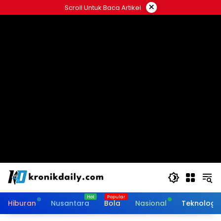
Langsung
×
Scroll Untuk Baca Artikel
ke
konten
Hiburan
Nusantara
Bola
Nasional
Teknologi