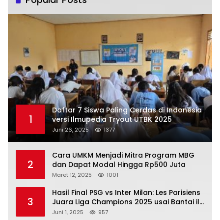
Daftar 7 Siswa Paling Cerdas di Indonesia
1
versi Ilmupedia Tryout UTBK 2025
Juni 26, 2025
1377
Cara UMKM Menjadi Mitra Program MBG
2
dan Dapat Modal Hingga Rp500 Juta
Maret 12, 2025
1001
Hasil Final PSG vs Inter Milan: Les Parisiens
3
Juara Liga Champions 2025 usai Bantai il
Nerazzurri
Juni 1, 2025
957