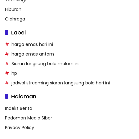
Hiburan
Olahraga
Label
harga emas hari ini
harga emas antam
Siaran langsung bola malam ini
hp
jadwal streaming siaran langsung bola hari ini
Halaman
Indeks Berita
Pedoman Media Siber
Privacy Policy