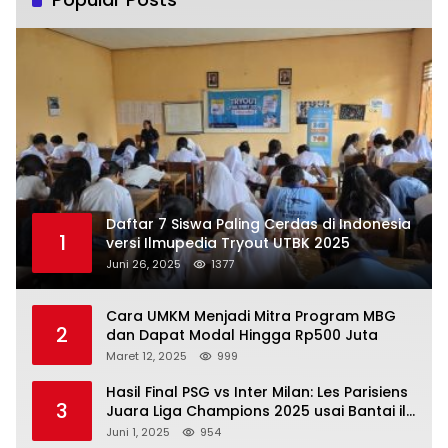
Daftar 7 Siswa Paling Cerdas di Indonesia
1
versi Ilmupedia Tryout UTBK 2025
Juni 26, 2025
1377
Cara UMKM Menjadi Mitra Program MBG
2
dan Dapat Modal Hingga Rp500 Juta
Maret 12, 2025
999
Hasil Final PSG vs Inter Milan: Les Parisiens
3
Juara Liga Champions 2025 usai Bantai il
Nerazzurri
Juni 1, 2025
954