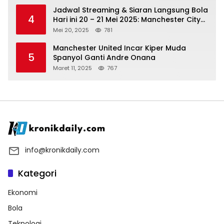
Jadwal Streaming & Siaran Langsung Bola
4
Hari ini 20 – 21 Mei 2025: Manchester City
vs Bournemouth
Mei 20, 2025
781
Manchester United Incar Kiper Muda
5
Spanyol Ganti Andre Onana
Maret 11, 2025
767
info@kronikdaily.com
Kategori
Ekonomi
Bola
Teknologi