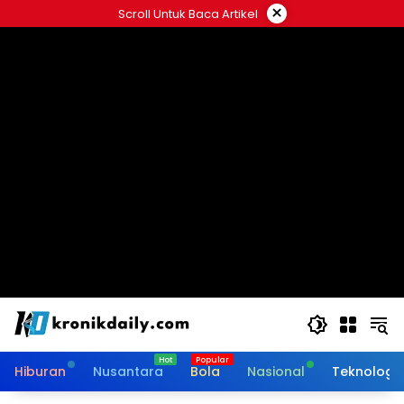
Langsung
×
Scroll Untuk Baca Artikel
ke
konten
Hiburan
Nusantara
Bola
Nasional
Teknologi