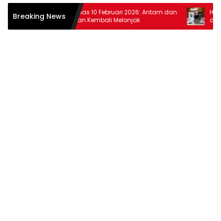
r
Harga Emas 10 Februari 2026: Antam dan
Harga Em
Breaking News
Pegadaian Kembali Melonjak
dan Peg