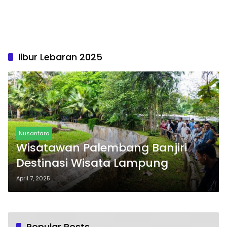
libur Lebaran 2025
Nusantara
Wisatawan Palembang Banjiri
Destinasi Wisata Lampung
April 7, 2025
Popular Posts