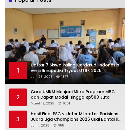
Daftar 7 Siswa Paling Cerdas di Indonesia
1
versi Ilmupedia Tryout UTBK 2025
Juni 26, 2025
1377
Cara UMKM Menjadi Mitra Program MBG
2
dan Dapat Modal Hingga Rp500 Juta
Maret 12, 2025
1001
Hasil Final PSG vs Inter Milan: Les Parisiens
3
Juara Liga Champions 2025 usai Bantai il
Nerazzurri
Juni 1, 2025
955