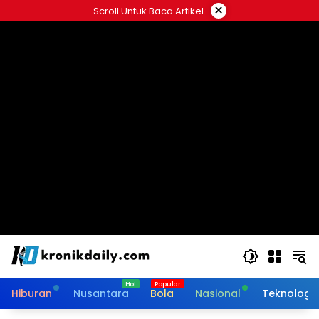
Langsung
×
Scroll Untuk Baca Artikel
ke
konten
Hiburan
Nusantara
Bola
Nasional
Teknologi