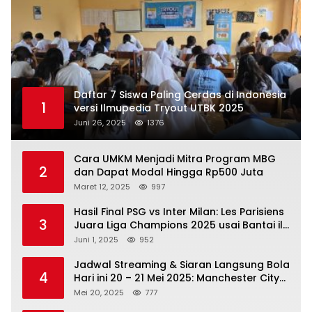
Daftar 7 Siswa Paling Cerdas di Indonesia
1
versi Ilmupedia Tryout UTBK 2025
Juni 26, 2025
1376
Cara UMKM Menjadi Mitra Program MBG
2
dan Dapat Modal Hingga Rp500 Juta
Maret 12, 2025
997
Hasil Final PSG vs Inter Milan: Les Parisiens
3
Juara Liga Champions 2025 usai Bantai il
Nerazzurri
Juni 1, 2025
952
Jadwal Streaming & Siaran Langsung Bola
4
Hari ini 20 – 21 Mei 2025: Manchester City
vs Bournemouth
Mei 20, 2025
777