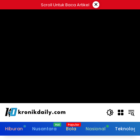
Langsung
×
Scroll Untuk Baca Artikel
ke
konten
Hiburan
Nusantara
Bola
Nasional
Teknologi