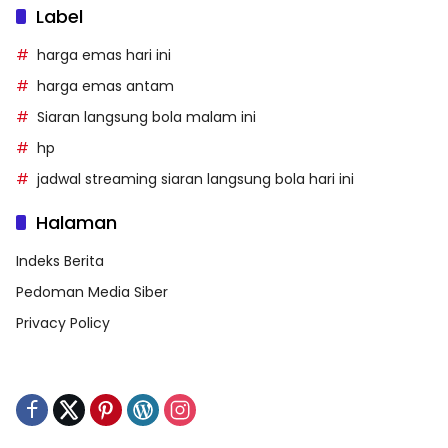
Label
harga emas hari ini
harga emas antam
Siaran langsung bola malam ini
hp
jadwal streaming siaran langsung bola hari ini
Halaman
Indeks Berita
Pedoman Media Siber
Privacy Policy