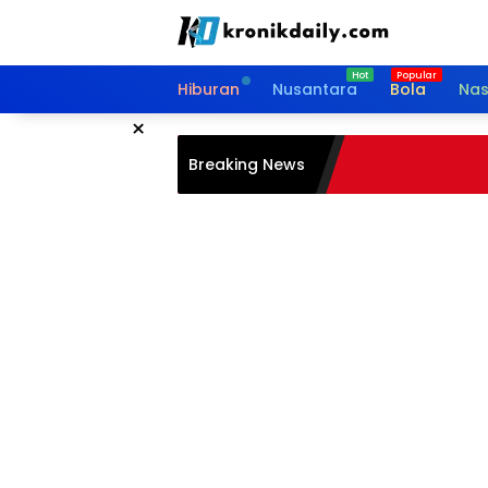
Langsung
ke
konten
Hiburan
Nusantara
Bola
Nas
×
Breaking News