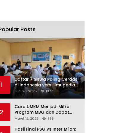
Popular Posts
Daftar 7 Siswa Paling Cerdas
1
di Indonesia versi Ilmupedia
Tryout UTBK 2025
Juni 26, 2025
1377
Cara UMKM Menjadi Mitra
2
Program MBG dan Dapat
Modal Hingga Rp500 Juta
Maret 12, 2025
999
Hasil Final PSG vs Inter Milan: