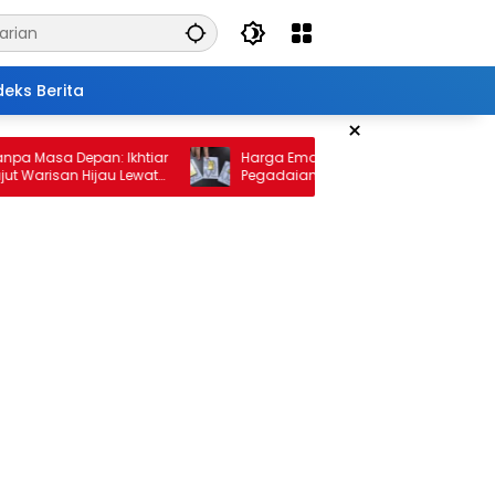
deks Berita
×
sa Depan: Ikhtiar
Harga Emas 10 Februari 2026: Antam dan
isan Hijau Lewat
Pegadaian Kembali Melonjak