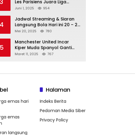
3
Les Parisiens Juara Liga
Champions 2025 usai Bantai il
Juni 1, 2025
954
Nerazzurri
Jadwal Streaming & Siaran
4
Langsung Bola Hari ini 20 – 21
Mei 2025: Manchester City vs
Mei 20, 2025
780
Bournemouth
Manchester United Incar
5
Kiper Muda Spanyol Ganti
Andre Onana
Maret 11, 2025
767
bel
Halaman
rga emas hari
Indeks Berita
Pedoman Media Siber
rga emas
Privacy Policy
m
aran langsung