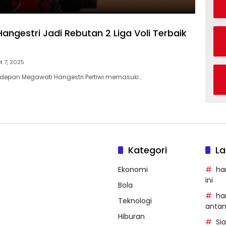
angestri Jadi Rebutan 2 Liga Voli Terbaik
t 7, 2025
depan Megawati Hangestri Pertiwi memasuki…
Kategori
La
Ekonomi
ha
ini
Bola
ha
Teknologi
anta
Hiburan
Si